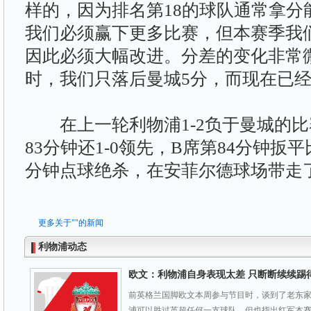
样的，因为排名第18的球队通常拿分
我们必须赢下更多比赛，但本赛季我
因此必须大幅改进。分差的变化非常
时，我们只落后曼城5分，而现在已经
在上一轮利物浦1-2负于曼城的比
83分钟还1-0领先，B席第84分钟扳
分钟点球绝杀，在安菲尔德球场带走
更多关于"
"的新闻
利物浦动态
欧文：利物浦自身表现太差 只断断续续踢
前英格兰国脚欧文本周参与节目时，谈到了老东
浦可以胜过英超任何一支球队，但也指出红军本