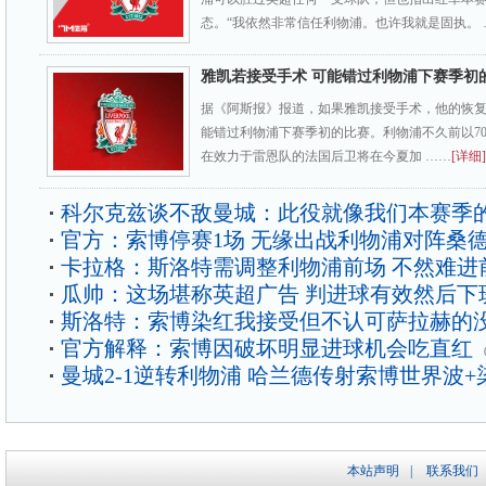
态。“我依然非常信任利物浦。也许我就是固执。 
雅凯若接受手术 可能错过利物浦下赛季初
据《阿斯报》报道，如果雅凯接受手术，他的恢
能错过利物浦下赛季初的比赛。利物浦不久前以70
在效力于雷恩队的法国后卫将在今夏加 ……
[详细]
科尔克兹谈不敌曼城：此役就像我们本赛季
官方：索博停赛1场 无缘出战利物浦对阵桑
卡拉格：斯洛特需调整利物浦前场 不然难进
瓜帅：这场堪称英超广告 判进球有效然后下
斯洛特：索博染红我接受但不认可萨拉赫的
官方解释：索博因破坏明显进球机会吃直红
曼城2-1逆转利物浦 哈兰德传射索博世界波+
本站声明
|
联系我们