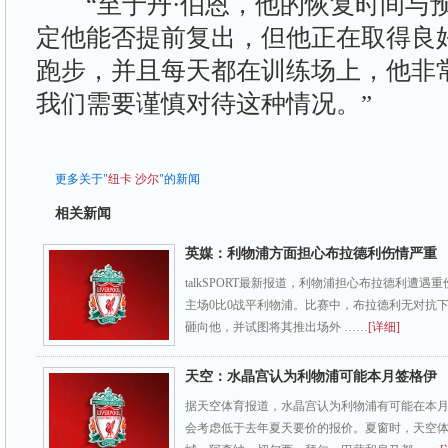
“至于丹·伯恩，他的恢复时间与
定他能否提前复出，但他正在取得良
跑步，并且每天都在训练场上，他非
我们需要谨慎对待这种情况。”
更多关于"
纽卡
沙尔
"的新闻
相关新闻
英媒：利物浦方面担心布拉德利伤情严重
talkSPORT最新报道，利物浦担心布拉德利遭遇
主场0比0战平利物浦。比赛中，布拉德利无对抗
砸向他，并试图将其推出场外 ……
[详细]
天空：水晶宫认为利物浦可能本月签格伊
据天空体育报道，水晶宫认为利物浦有可能在本
会考虑低于去年夏天要价的报价。夏窗时，天空