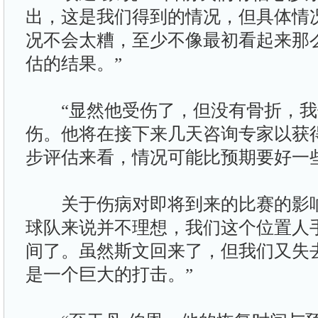
出，这是我们得到的情况，但具体情
况不会太糟，至少不像最初看起来那
估的结果。”
“显然他受伤了，但没有骨折，我
伤。他将在接下来几天咨询专家以获
步评估来看，情况可能比预期要好一
关于伤病对即将到来的比赛的影响
球队来说并不理想，我们这个位置人
间了。虽然斯文回来了，但我们又失
是一个巨大的打击。”