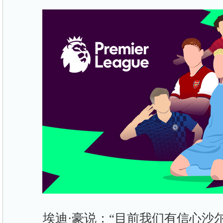
埃迪·豪说：“目前我们有信心沙