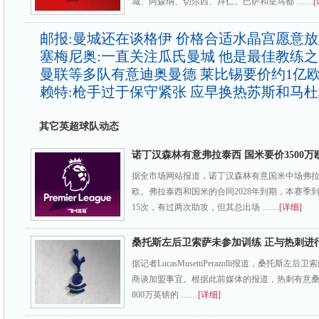
城、阿森纳、切尔西、拜仁、巴萨和皇马都 ……
[
邮报:曼城还在谈格伊 价格合适水晶宫愿意
塞梅尼奥:一直关注瓜氏曼城 他是最佳教练
曼联等多队有意迪奥曼德 莱比锡要价约1亿
赖特:枪手过于保守紧张 应早换热苏斯和马
其它英超球队动态
诺丁汉森林有意弗拉泰西 国米要价3500万
据全市场网站报道，诺丁汉森林有意国米中场弗拉泰
欧。弗拉泰西和国米的合同2028年到期，本赛季
15次，有过两次助攻，但其总出场 ……
[详细]
桑托斯左后卫索萨未参加训练 正与热刺进
据记者LucasMusettiPerazolli报道，桑托斯
商谈加盟事宜。根据此前媒体的报道，热刺有意桑
800万英镑的 ……
[详细]