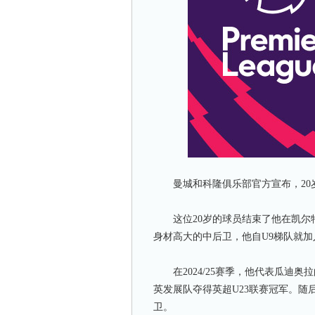
曼城和科隆俱乐部官方宣布，20
这位20岁的球员结束了他在凯尔特
身材高大的中后卫，他自U9梯队就
在2024/25赛季，他代表瓜迪奥
英发展队夺得英超U23联赛冠军。随
卫。