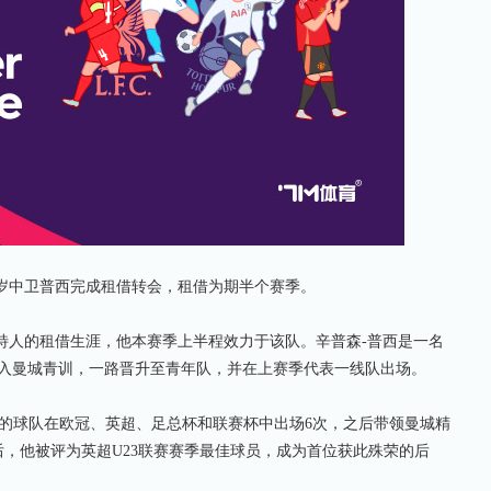
岁中卫普西完成租借转会，租借为期半个赛季。
人的租借生涯，他本赛季上半程效力于该队。辛普森-普西是一名
加入曼城青训，一路晋升至青年队，并在上赛季代表一线队出场。
拉的球队在欧冠、英超、足总杯和联赛杯中出场6次，之后带领曼城精
后，他被评为英超U23联赛赛季最佳球员，成为首位获此殊荣的后