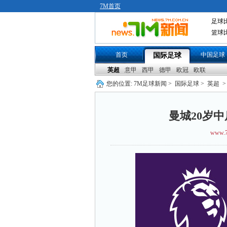
7M首页
足球
篮球
首页
中国足球
国际足球
英超
意甲
西甲
德甲
欧冠
欧联
您的位置:
7M足球新闻
>
国际足球
>
英超
>
曼城20岁
www.7