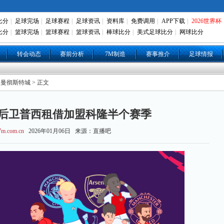
比分
|
足球完场
|
足球赛程
|
足球资讯
|
资料库
|
免费调用
|
APP下载
|
2026世界杯
比分
|
篮球完场
|
篮球赛程
|
篮球资讯
|
棒球比分
|
美式足球比分
|
网球比分
转会动态
赛前分析
7M制造
赛事推介
足球情报
 曼彻斯特城 > 正文
中后卫普西租借加盟科隆半个赛季
m.com.cn
2026年01月06日 来源：直播吧