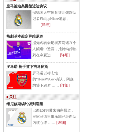
皇马签迪奥曼德近达协议
据德国天空体育莱比锡跟队
记者PhilippHinze消息，
……
[详细]
热刺基本敲定萨维尼奥
据知名转会记者罗马诺在个
人频道中透露，托特纳姆热
刺在今夏边 ……
[详细]
罗马诺:枪手签下吉马良斯
罗马诺以标志性
的“HereWeGo”确认，阿森
纳签下28岁 ……
[详细]
关注
维尼修斯续约谈判遇阻
巴西ESPN带来独家报道，
皇家马德里俱乐部已经向队
内核心维 ……
[详细]