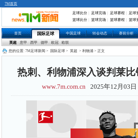
7M首页
足球比分
|
足球完场
|
足球赛程
|
足球
篮球比分
|
篮球完场
|
篮球赛程
|
篮球
首页
中国足球
转会动态
赛前分析
国际足球
英超
意甲
西甲
德甲
欧冠
欧联
您的位置:
7M足球新闻
>
国际足球
>
英超
> 利物浦 > 正文
热刺、利物浦深入谈判莱比
www.7m.com.cn
2025年12月0