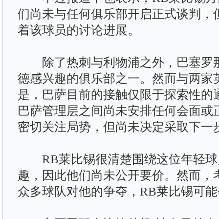
们尚未与任何俱乐部开启正式谈判，
着该球员的讨论进展。
除了热刺与利物浦之外，巴塞罗那
德感兴趣的俱乐部之一。然而与两家
是，巴萨目前的接触仅限于探索性的
巴萨管理层之间尚未安排任何会面或
密切关注局势，但尚未决定采取下一
RB莱比锡很清楚围绕这位年轻球
趣，因此他们尚未公开要价。然而，
众多球队对他的争夺，RB莱比锡可