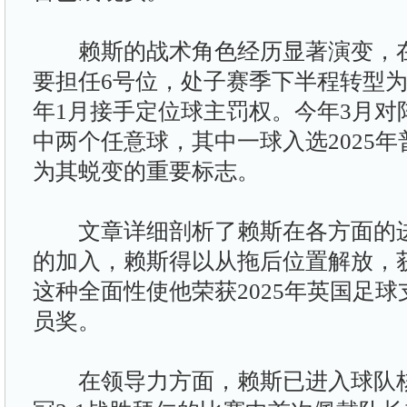
赖斯的战术角色经历显著演变，在
要担任6号位，处子赛季下半程转型为全
年1月接手定位球主罚权。今年3月对
中两个任意球，其中一球入选2025
为其蜕变的重要标志。
文章详细剖析了赖斯在各方面的进
的加入，赖斯得以从拖后位置解放，
这种全面性使他荣获2025年英国足
员奖。
在领导力方面，赖斯已进入球队核