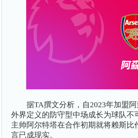
据TA撰文分析，自2023年加盟
外界定义的防守型中场成长为球队不
主帅阿尔特塔在合作初期就将赖斯比作
言已成现实。