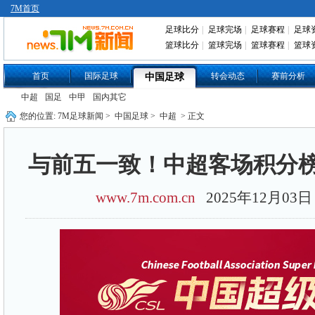
7M首页
足球比分
|
足球完场
|
足球赛程
|
足球
篮球比分
|
篮球完场
|
篮球赛程
|
篮球
首页
国际足球
转会动态
赛前分析
中国足球
中超
国足
中甲
国内其它
您的位置:
7M足球新闻
>
中国足球
>
中超
> 正文
与前五一致！中超客场积分榜
www.7m.com.cn
2025年12月0