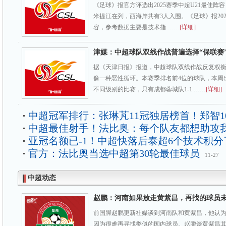
《足球》报官方评选出2025赛季中超U21最佳阵
米提江在列，西海岸共有3人入围。《足球》报202
容，参考数据主要是技术指 ……
[详细]
津媒：中超球队双线作战普遍选择“保联赛
据《天津日报》报道，中超球队双线作战反复权衡
像一种恶性循环。本赛季排名前4位的球队，本周
不同级别的比赛，只有成都蓉城队1-1 ……
[详细]
中超冠军排行：张琳芃11冠独居榜首！郑智1
中超最佳射手！法比奥：每个队友都想助攻
亚冠名额已-1！中超快落后泰超6个技术积分
官方：法比奥当选中超第30轮最佳球员
11-27
中超动态
赵鹏：河南如果放走黄紫昌，再找的球员
前国脚赵鹏更新社媒谈到河南队和黄紫昌，他认
因为很难再寻找类似的国内球员。赵鹏谈黄紫昌