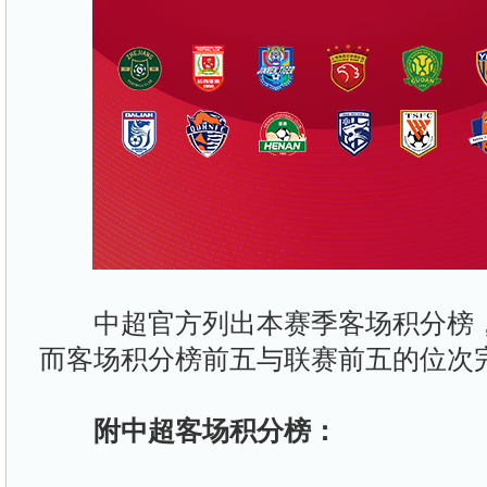
中超官方列出本赛季客场积分榜，
而客场积分榜前五与联赛前五的位次
附中超客场积分榜：