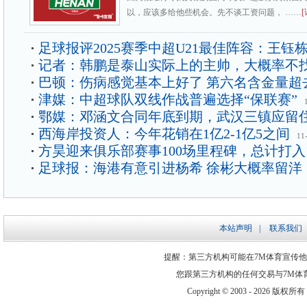
以，应该多给他些机会。先不谈工资问题， ……
[
足球报评2025赛季中超U21最佳阵容：王钰
记者：韩鹏是泰山实际上的主帅，大概率不
巴顿：伤病感觉基本上好了 第六名含金量超
津媒：中超球队双线作战普遍选择“保联赛”
鄂媒：邓涵文合同年底到期，武汉三镇应留
西海岸投资人：今年花销在1亿2-1亿5之间
11
方昊迎来俱乐部赛事100场里程碑，总计打入
足球报：海港有意引进杨希 徐彬大概率留洋
本站声明
|
联系我们
提醒：第三方机构可能在7M体育宣传
您跟第三方机构的任何交易与7M体
Copyright © 2003 -
2026 版权所有 ww