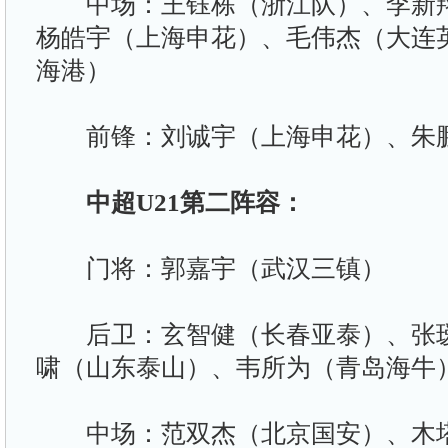
中场：王钰栋（浙江队）、李新翔
杨皓宇（上海申花）、毛伟杰（大连
海港）
前锋：刘诚宇（上海申花）、朱鹏
中超U21第二阵容：
门将：郭嘉宇（武汉三镇）
后卫：玄智健（长春亚泰）、张瑷
啸（山东泰山）、韦所为（青岛海牛
中场：范双杰（北京国安）、木塔