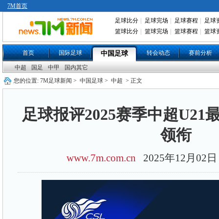
7M首页
足球比分
|
足球完场
|
足球赛程
|
足球
篮球比分
|
篮球完场
|
篮球赛程
|
篮球
首页
国际足球
转会动态
赛前分析
中国足球
中超
国足
中甲
国内其它
您的位置:
7M足球新闻
>
中国足球
>
中超
> 正文
足球报评2025赛季中超U2
领衔
www.7m.com.cn
2025年12月0