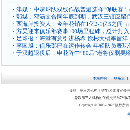
津媒：中超球队双线作战普遍选择“保联赛”
鄂媒：邓涵文合同年底到期，武汉三镇应留
西海岸投资人：今年花销在1亿2-1亿5之间
11
方昊迎来俱乐部赛事100场里程碑，总计打入
足球报：海港有意引进杨希 徐彬大概率留洋
李国旭：俱乐部已在运作转会 年轻队员表现
于汉超退役后，申花阵中“80后”老将仅剩吴
本站声明
|
联系我们
提醒：第三方机构可能在7M体育宣传
您跟第三方机构的任何交易与7M体
Copyright © 2003 -
2026 版权所有 ww
粤