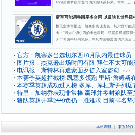
的报道将罗德里戈与切尔西联系起来。首先 ……
[
蓝军可能调整凯塞多合同 以反映其世界级
据天空体育报道，凯塞多表现出色，切尔西可能
出：“因为在切尔西的出色表现，凯塞多可能获得
为世界级中场的地位。在从布莱顿加盟切尔西后 
官方：凯塞多当选切尔西10月队内最佳球员
图片报：杰克逊出场时间有限 拜仁不太可能
电讯报：斯特林再遭蒙面歹徒入室盗窃
11-11
本赛季英超拦截榜:凯塞多领跑 里斯·詹姆斯
本赛季英超成功过人榜:多库、库杜斯并列居
特里：加纳乔表现非常棒 赢球并零封狼队至
狼队英超开季2平9负仍一胜难求 目前排名垫
本站声明
|
联系我们