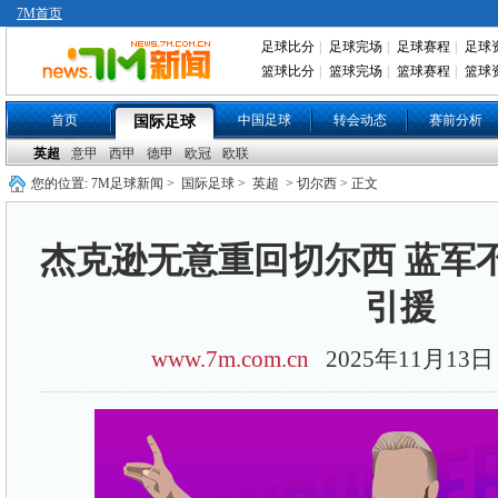
7M首页
足球比分
|
足球完场
|
足球赛程
|
足球
篮球比分
|
篮球完场
|
篮球赛程
|
篮球
首页
中国足球
转会动态
赛前分析
国际足球
英超
意甲
西甲
德甲
欧冠
欧联
您的位置:
7M足球新闻
>
国际足球
>
英超
> 切尔西 > 正文
杰克逊无意重回切尔西 蓝军
引援
www.7m.com.cn
2025年11月1