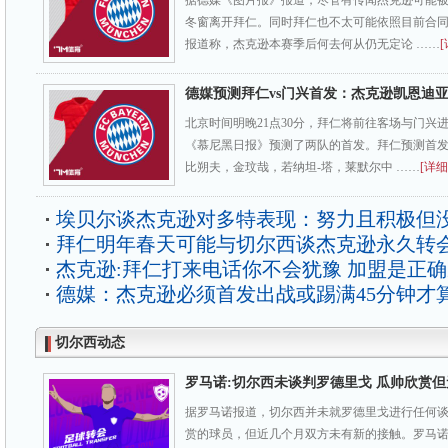
据德媒《图片报》报道，尽管有传闻杰克逊可能
冬窗离开拜仁。同时拜仁也不太可能依照目前合
报道称，杰克逊本赛季后何去何从仍无定论 ……
[
德媒预测拜仁vs门兴首发：杰克逊凯恩迪
北京时间明晚21点30分，拜仁将前往客场与门兴
《慕尼黑日报》预测了两队的首发。拜仁预测首
比朔夫，金玟哉，若纳坦-塔，莱默尔中 ……
[详细
埃贝尔谈杰克逊对多特表现：努力且积极但
拜仁明年春天可能与切尔西谈杰克逊永久转
杰克逊:拜仁打来电话你不会犹豫 加盟是正
德媒：杰克逊必须首发出战或踢满45分钟才
切尔西动态
罗马诺:切尔西未谈判罗德里戈 瓜帅欣赏
据罗马诺报道，切尔西并未就罗德里戈进行任何
赏的球员，但近几个月双方未有新的接触。罗马诺