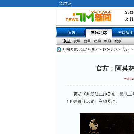
7M首页
足球
篮球
首页
中国足球
国际足球
英超
意甲
西甲
德甲
欧冠
欧联
您的位置:
7M足球新闻
>
国际足球
>
英超
>
官方：阿莫林
www.7
英超10月最佳主帅公布，曼联主帅
了10月最佳球员、主帅奖项。