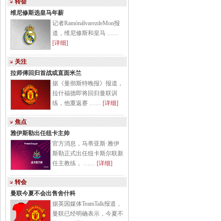
转会
维尼修斯选皇马年薪
记者RamónálvarezdeMon报
道，维尼修斯和皇马 ……
[详细]
关注
拉师傅回归首战或直面米兰
据《曼彻斯特晚报》报道，
拉什福德即将回归曼联训
练，他重返赛 ……
[详细]
焦点
雅伊斯勒出任纽卡主帅
官方消息，马蒂亚斯·雅伊
斯勒正式出任纽卡斯尔联新
任主教练， ……
[详细]
转会
曼联今夏不会出售舍什科
据英国媒体TeamTalk报道，
曼联已经明确表示，今夏不