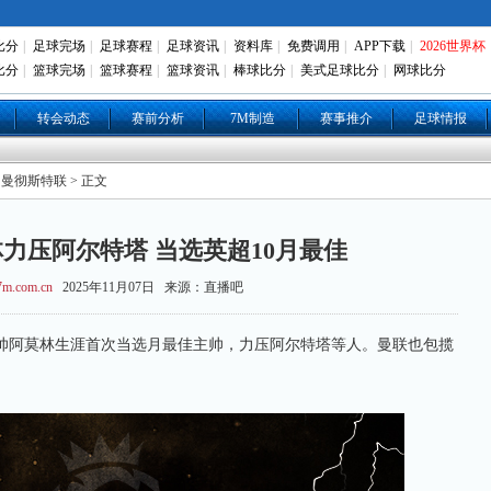
比分
|
足球完场
|
足球赛程
|
足球资讯
|
资料库
|
免费调用
|
APP下载
|
2026世界杯
比分
|
篮球完场
|
篮球赛程
|
篮球资讯
|
棒球比分
|
美式足球比分
|
网球比分
转会动态
赛前分析
7M制造
赛事推介
足球情报
 曼彻斯特联 > 正文
力压阿尔特塔 当选英超10月最佳
m.com.cn
2025年11月07日 来源：直播吧
阿莫林生涯首次当选月最佳主帅，力压阿尔特塔等人。曼联也包揽