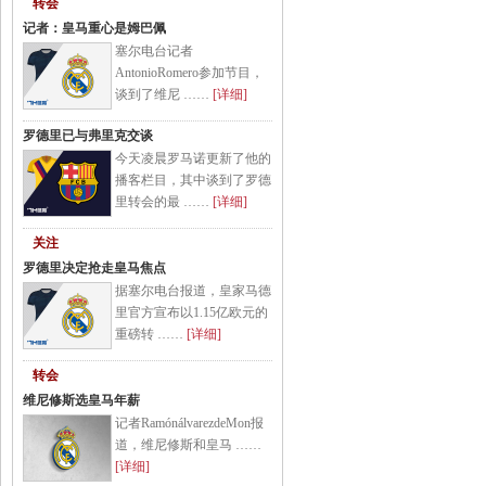
转会
记者：皇马重心是姆巴佩
塞尔电台记者
AntonioRomero参加节目，
谈到了维尼 ……
[详细]
罗德里已与弗里克交谈
今天凌晨罗马诺更新了他的
播客栏目，其中谈到了罗德
里转会的最 ……
[详细]
关注
罗德里决定抢走皇马焦点
据塞尔电台报道，皇家马德
里官方宣布以1.15亿欧元的
重磅转 ……
[详细]
转会
维尼修斯选皇马年薪
记者RamónálvarezdeMon报
道，维尼修斯和皇马 ……
[详细]