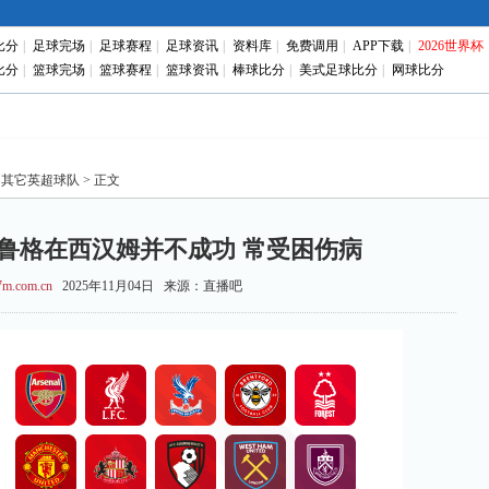
比分
|
足球完场
|
足球赛程
|
足球资讯
|
资料库
|
免费调用
|
APP下载
|
2026世界杯
比分
|
篮球完场
|
篮球赛程
|
篮球资讯
|
棒球比分
|
美式足球比分
|
网球比分
转会动态
赛前分析
7M制造
赛事推介
足球情报
 其它英超球队 > 正文
克鲁格在西汉姆并不成功 常受困伤病
m.com.cn
2025年11月04日 来源：直播吧