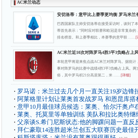
AC米兰动态
安切洛蒂：意甲比上赛季更均衡 罗马米兰
巴西国家队主帅安切洛蒂在接受采访时，谈到了
蒂首先表示：“同时应对联赛和欧冠是非常复杂的
排名榜首。和上赛季相比，本赛季的意甲联 ……
[
AC米兰近10次对阵罗马4胜3平3负略占上
本轮意甲将迎来焦点战AC米兰对阵罗马。据统计，
事对阵罗马的比赛中战绩4胜3平3负略占上风。
俗，其中罗马积21分高居第二，米 ……
[详细]
罗马诺：米兰过去几个月一直关注19岁边锋
阿莱格里计划让莱奥首发战罗马 和恩昆库搭
意甲10月最佳球员候选：莱奥、恰尔汗奥卢
莱奥、托莫里等单独训练 美队和拉比奥特继
父亲谈S.希门尼斯状态:他的脚踝问题一直反
拜仁豪取14连胜超米兰创五大联赛历史最佳
科斯塔库塔：米兰没有莱奥踢得更好