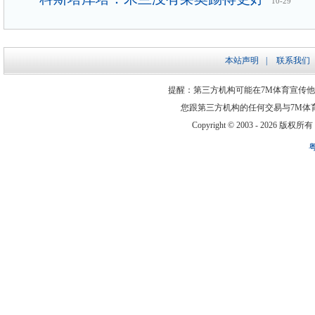
10-29
本站声明
|
联系我们
提醒：第三方机构可能在7M体育宣传
您跟第三方机构的任何交易与7M体
Copyright © 2003 -
2026 版权所有 ww
粤