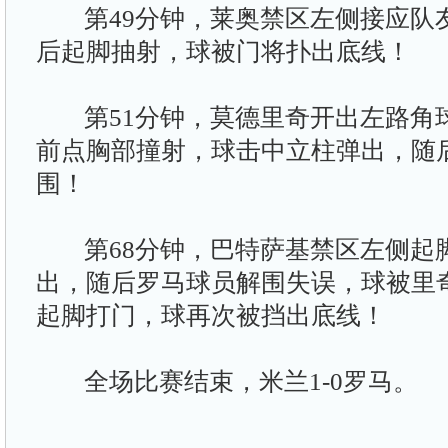
第49分钟，莱奥禁区左侧接应队
后起脚抽射，球被门将扑出底线！
第51分钟，莫德里奇开出左路角
前点胸部撞射，球击中立柱弹出，随
围！
第68分钟，巴特萨基禁区左侧起
出，随后罗马球员解围失误，球被里
起脚打门，球再次被挡出底线！
全场比赛结束，米兰1-0罗马。