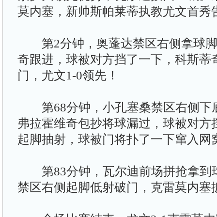
莫内塞，新帅斯帕莱蒂执教尤文首秀
第2分钟，奥蓬达禁区右侧拿球脚
奇跟进，球被对方挡了一下，科斯蒂
门，尤文1-0领先！
第68分钟，小孔塞桑禁区右侧下
弗拉霍维奇包抄将球漏过，球被对方
起脚抽射，球被门将扑了一下窜入网窝
第83分钟，瓦尔迪前场拼抢拿到
禁区右侧起脚低射破门，克雷莫内塞扳