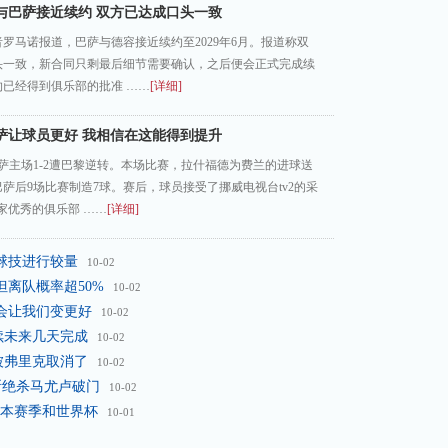
与巴萨接近续约 双方已达成口头一致
罗马诺报道，巴萨与德容接近续约至2029年6月。报道称双
头一致，新合同只剩最后细节需要确认，之后便会正式完成续
已经得到俱乐部的批准 ……
[详细]
萨让球员更好 我相信在这能得到提升
萨主场1-2遭巴黎逆转。本场比赛，拉什福德为费兰的进球送
萨后9场比赛制造7球。赛后，球员接受了挪威电视台tv2的采
家优秀的俱乐部 ……
[详细]
球技进行较量
10-02
但离队概率超50%
10-02
赛会让我们变更好
10-02
手续未来几天完成
10-02
被弗里克取消了
10-02
莫斯绝杀马尤卢破门
10-02
于本赛季和世界杯
10-01