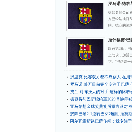
罗马诺:德容
据知名转会记者
方已经达成口
约。德容的续约
拉什福德:巴
欧冠第2轮，巴
上助攻，加盟巴
访。“巴萨是一
恩里克:比赛双方都不靠踢人 在用
罗马诺:莱万目前完全专注于巴萨 
费兰:对阵强大的对手 这样的比
德容将与巴萨续约至2029 剩余
亚马尔想金球奖典礼后举办派对 
残阵巴黎2-1逆转巴萨2连胜 拉
阿尔瓦雷斯谈巴萨传闻：我专注