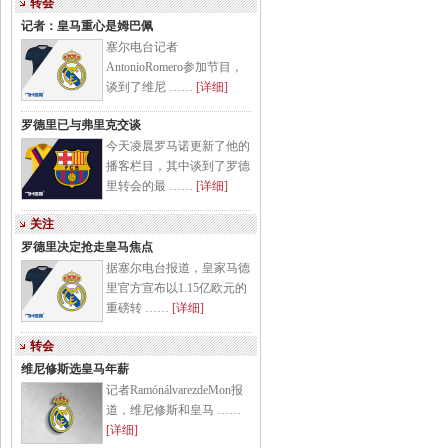
转会
记者：皇马重心是姆巴佩
塞尔电台记者
AntonioRomero参加节目，
谈到了维尼 ……
[详细]
罗德里已与弗里克交谈
今天凌晨罗马诺更新了他的
播客栏目，其中谈到了罗德
里转会的最 ……
[详细]
关注
罗德里决定抢走皇马焦点
据塞尔电台报道，皇家马德
里官方宣布以1.15亿欧元的
重磅转 ……
[详细]
转会
维尼修斯选皇马年薪
记者RamónálvarezdeMon报
道，维尼修斯和皇马 ……
[详细]