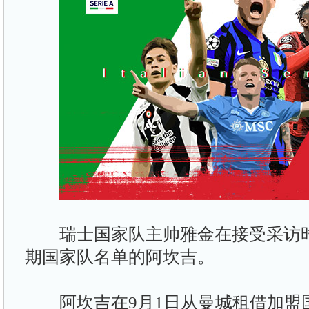
瑞士国家队主帅雅金在接受采访时
期国家队名单的阿坎吉。
阿坎吉在9月1日从曼城租借加盟