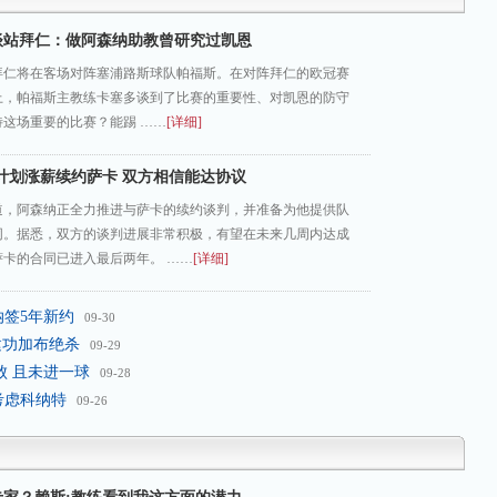
谈站拜仁：做阿森纳助教曾研究过凯恩
，拜仁将在客场对阵塞浦路斯球队帕福斯。在对阵拜仁的欧冠赛
上，帕福斯主教练卡塞多谈到了比赛的重要性、对凯恩的防守
这场重要的比赛？能踢 ……
[详细]
计划涨薪续约萨卡 双方相信能达协议
道，阿森纳正全力推进与萨卡的续约谈判，并准备为他提供队
同。据悉，双方的谈判进展非常积极，有望在未来几周内达成
萨卡的合同已进入最后两年。 ……
[详细]
森纳签5年新约
09-30
建功加布绝杀
09-29
败 且未进一球
09-28
考虑科纳特
09-26