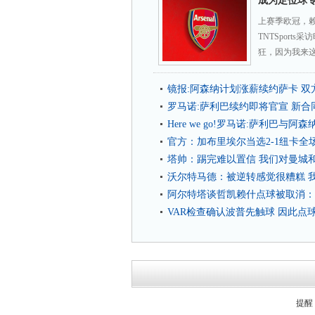
成为定位球
上赛季欧冠，
TNTSpor
狂，因为我来这
镜报:阿森纳计划涨薪续约萨卡 
罗马诺:萨利巴续约即将官宣 新合同
Here we go!罗马诺:萨利巴与阿
官方：加布里埃尔当选2-1纽卡全
塔帅：踢完难以置信 我们对曼城
沃尔特马德：被逆转感觉很糟糕 
阿尔特塔谈哲凯赖什点球被取消：
VAR检查确认波普先触球 因此点
提醒