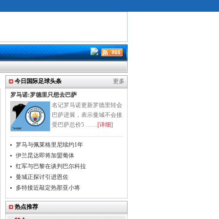
今日国际足球头条
更多
罗马诺:罗德里只想去巴萨
名记罗马诺更新罗德里转会
巴萨进展，表示曼城不会接
受巴萨总价5 ……
[详细]
罗马与佩莱格里尼续约1年
伊兰昆达即将加盟葡体
红军与巴黎在谈判巴尔科拉
曼城正探讨引进恩佐
多特接近敲定热那亚小将
热点推荐