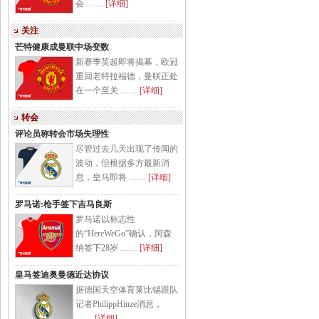
会 ……
[详细]
关注
芒特健康成曼联中场变数
新赛季英超即将揭幕，欧冠
重回老特拉福德，曼联正处
在一个至关 ……
[详细]
转会
评论员称转会市场失理性
尽管过去几天出现了传闻的
波动，但根据多方最新消
息，皇马即将 ……
[详细]
罗马诺:枪手签下吉马良斯
罗马诺以标志性
的“HereWeGo”确认，阿森
纳签下28岁 ……
[详细]
皇马签迪奥曼德近达协议
据德国天空体育莱比锡跟队
记者PhilippHinze消息，
……
[详细]