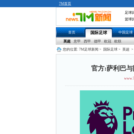
7M首页
足球
篮球
首页
中国足球
国际足球
英超
意甲
西甲
德甲
欧冠
欧联
您的位置:
7M足球新闻
>
国际足球
>
英超
>
官方:萨利巴与
www.7