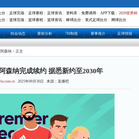
比分
|
足球完场
|
足球赛程
|
足球资讯
|
资料库
|
免费调用
|
APP下载
|
2026世界杯
比分
|
篮球完场
|
篮球赛程
|
篮球资讯
|
棒球比分
|
美式足球比分
|
网球比分
转会动态
赛前分析
7M制造
赛事推介
足球情报
 阿森纳 > 正文
阿森纳完成续约 据悉新约至2030年
m.com.cn
2025年09月30日 来源：直播吧