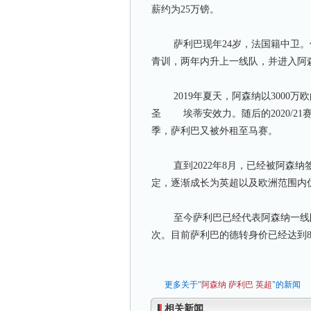
薪约为25万镑。
萨利巴现年24岁，法国籍中卫。他
青训，两年内升上一线队，并进入阿
2019年夏天，阿森纳以3000万
圣 埃蒂安效力。随后的2020/21赛
季，萨利巴又被外租至马赛。
直到2022年8月，已经被阿森纳
定，逐渐成长为英超以及欧洲范围内
至今萨利巴已经代表阿森纳一线队出
次。目前萨利巴的德转身价已经达到8
更多关于"
阿森纳
萨利巴
英超
"的新闻
相关新闻