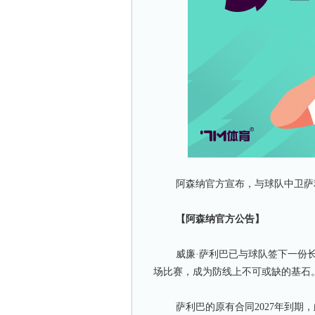
阿森纳官方宣布，与球队中卫萨利巴
【阿森纳官方公告】
威廉·萨利巴已与球队签下一份长期合
场比赛，成为防线上不可或缺的基石
萨利巴的原有合同2027年到期，