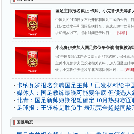
国足主帅报名截止 卡帅、小克鲁伊夫等多
中国足协9月5日发布公开招聘国足主帅的公告，
球队竞技水平和国际足联排名，完成2030年世界
求60周岁以下。报名时间已于昨日 ……
[详细]
小克鲁伊夫加入国足帅位争夺战 曾执教深
据“中国制躁”球迷会负责人朗尼克透露，据可靠消
主帅小克鲁伊夫已投递相关资料，加入国足主帅
候，小克鲁伊夫也和某北方球队传出过 ……
[详细]
卡纳瓦罗报名竞聘国足主帅！已发材料给中
媒体人：国足教练最晚可能要年底 但候选人
北青：国足新帅短期很难确定 10月热身赛面
足球报：王钰栋是胜负手 表现完全超越同龄
国足动态