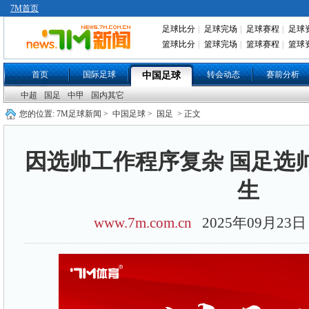
7M首页
足球比分
|
足球完场
|
足球赛程
|
足球
篮球比分
|
篮球完场
|
篮球赛程
|
篮球
首页
国际足球
转会动态
赛前分析
中国足球
中超
国足
中甲
国内其它
您的位置:
7M足球新闻
>
中国足球
>
国足
> 正文
因选帅工作程序复杂 国足选
生
www.7m.com.cn
2025年09月2