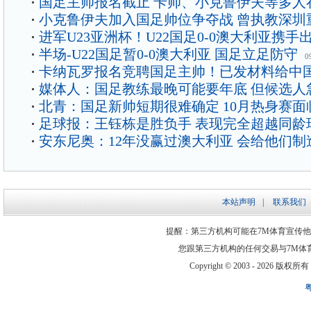
国足主帅报名截止 卡帅、小克鲁伊夫等多人
小克鲁伊夫加入国足帅位争夺战 曾执教深圳
进军U23亚洲杯！U22国足0-0澳大利亚携手
半场-U22国足暂0-0澳大利亚 国足立足防守
0
卡纳瓦罗报名竞聘国足主帅！已发材料给中
媒体人：国足教练最晚可能要年底 但候选人
北青：国足新帅短期很难确定 10月热身赛面
足球报：王钰栋是胜负手 表现完全超越同龄
安东尼奥：12年没赢过澳大利亚 会给他们制
本站声明
|
联系我们
提醒：第三方机构可能在7M体育宣传
您跟第三方机构的任何交易与7M体
Copyright © 2003 -
2026 版权所有 ww
粤