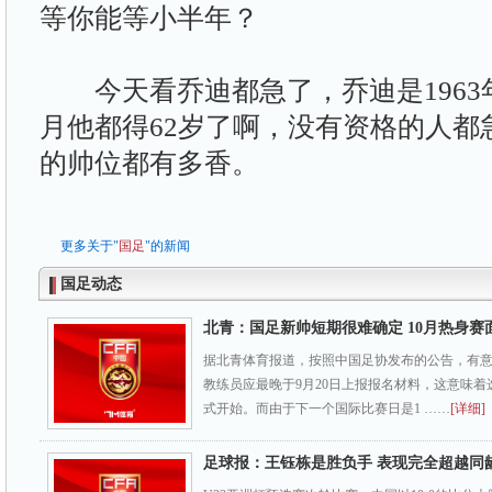
等你能等小半年？
今天看乔迪都急了，乔迪是1963年
月他都得62岁了啊，没有资格的人都
的帅位都有多香。
更多关于"
国足
"的新闻
国足动态
北青：国足新帅短期很难确定 10月热身赛
据北青体育报道，按照中国足协发布的公告，有
教练员应最晚于9月20日上报报名材料，这意味着
式开始。而由于下一个国际比赛日是1 ……
[详细]
足球报：王钰栋是胜负手 表现完全超越同