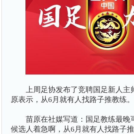
上周足协发布了竞聘国足新人主帅
原表示，从6月就有人找路子推教练
苗原在社媒写道：国足教练最晚可
候选人着急啊，从6月就有人找路子