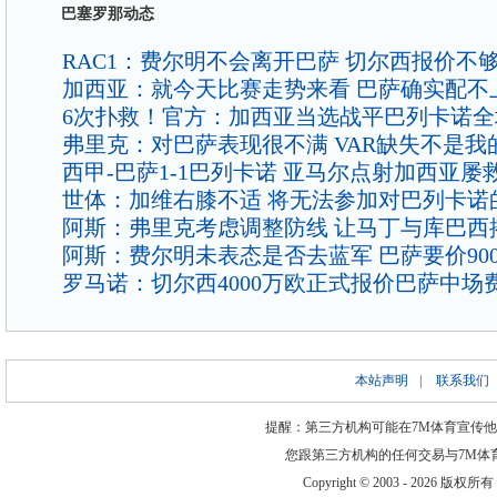
巴塞罗那动态
RAC1：费尔明不会离开巴萨 切尔西报价不
加西亚：就今天比赛走势来看 巴萨确实配不
6次扑救！官方：加西亚当选战平巴列卡诺全
弗里克：对巴萨表现很不满 VAR缺失不是我
西甲-巴萨1-1巴列卡诺 亚马尔点射加西亚屡
世体：加维右膝不适 将无法参加对巴列卡诺
阿斯：弗里克考虑调整防线 让马丁与库巴西
阿斯：费尔明未表态是否去蓝军 巴萨要价900
罗马诺：切尔西4000万欧正式报价巴萨中场
本站声明
|
联系我们
提醒：第三方机构可能在7M体育宣传
您跟第三方机构的任何交易与7M体
Copyright © 2003 -
2026 版权所有 ww