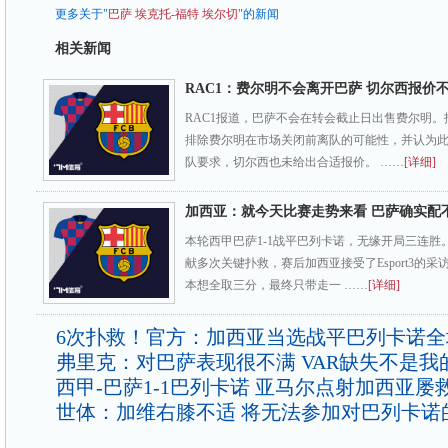
更多关于"
巴萨
埃克托-福特
埃尔切
"的新闻
相关新闻
RAC1：费尔明不会离开巴萨 切尔西报价
RAC1报道，巴萨不会在转会截止日出售费尔明
排除费尔明在市场关闭前离队的可能性，并认为
队要求，切尔西也未给出合适报价。 ……
[详细]
加西亚：就今天比赛走势来看 巴萨确实配
本轮西甲巴萨1-1战平巴列卡诺，无缘开局三连胜
献多次关键扑救，赛后加西亚接受了Esport3的
本想全取三分，最终只带走一 ……
[详细]
6次扑救！官方：加西亚当选战平巴列卡诺全
弗里克：对巴萨表现很不满 VAR缺失不是我
西甲-巴萨1-1巴列卡诺 亚马尔点射加西亚屡
世体：加维右膝不适 将无法参加对巴列卡诺