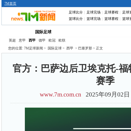
7M首页
足球比分
|
足球完场
|
足球赛程
|
足球
篮球比分
|
篮球完场
|
篮球赛程
|
篮球
首页
中国足球
转会动态
赛前分析
国际足球
英超
意甲
西甲
德甲
欧冠
欧联
您的位置:
7M足球新闻
>
国际足球
>
西甲
> 巴塞罗那 > 正文
官方：巴萨边后卫埃克托-福
赛季
www.7m.com.cn
2025年09月0