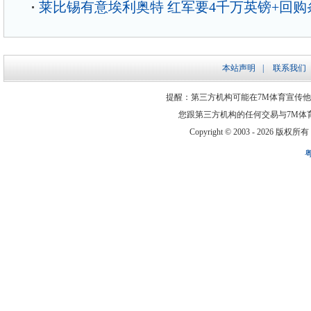
莱比锡有意埃利奥特 红军要4千万英镑+回购
本站声明
|
联系我们
提醒：第三方机构可能在7M体育宣传
您跟第三方机构的任何交易与7M体
Copyright © 2003 -
2026 版权所有 ww
粤