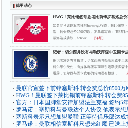
德甲动态
HWG！莱比锡签哥兹塔比前锋罗慕洛总价2
知名罗马诺以标志性的herewego报道，莱比锡
洛，转会费总价2500万欧。罗马诺写道：“RB莱
慕洛达成协议，herewe ……
[详细]
记者：切尔西并没有与勒沃库森中卫因卡
据记者雅各布斯报道，切尔西未与勒沃库森中卫
科尔维尔受伤，有媒体称蓝军商谈引进勒沃库森
透露，切尔西与因卡皮耶的传闻没有根据， ……
[
曼联官宣签下前锋塞斯科 转会费总价8500万
HWG！曼联签下莱比锡前锋塞斯科 转会费85
官方：日本国脚堂安律加盟法兰克福 签约5
罗马诺：塞斯科与曼联达个人协议 他表示想
塞斯科表示只想加盟曼联 正等待俱乐部达成
罗马诺：曼联相信塞斯科只想来红魔 已送上