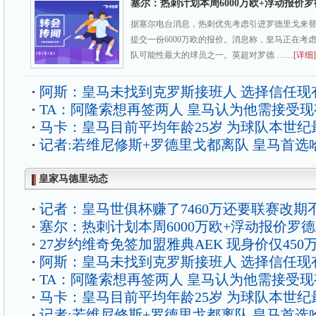
塞尔：热刺计划本周6000万欧+浮动报价
据塞尔电台消息，热刺优先考虑引进罗德里戈来
提交一份6000万欧的报价。消息称，皇马正在考
队可能性最大的球员之一。英超对罗德 ……
[详细]
阿斯：皇马未找到克罗斯接班人 选择信任现
TA：阿隆索想再签两人 皇马认为他需接受
马卡：皇马目前平均年龄25岁 为球队本世纪
记者:若维尼修斯+罗德里戈都离队 皇马首选
皇家马德里动态
记者：皇马世俱杯赚了7460万还要联赛改期
塞尔：热刺计划本周6000万欧+浮动报价罗
27岁约维奇免签加盟雅典AEK 现身价仅450
阿斯：皇马未找到克罗斯接班人 选择信任现
TA：阿隆索想再签两人 皇马认为他需接受
马卡：皇马目前平均年龄25岁 为球队本世纪
记者:若维尼修斯+罗德里戈都离队 皇马首选