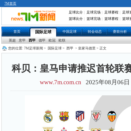
7M首页
足球比分
|
足球完场
|
足球赛程
|
足球
篮球比分
|
篮球完场
|
篮球赛程
|
篮球
首页
中国足球
转会动态
赛前分析
国际足球
英超
意甲
西甲
德甲
欧冠
欧联
您的位置:
7M足球新闻
>
国际足球
>
西甲
> 皇家马德里 > 正文
科贝：皇马申请推迟首轮联
www.7m.com.cn
2025年08月0