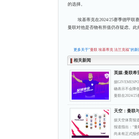
的选择。
埃基蒂克在2024/25赛季德甲联
曼联对他是否物有所值仍存疑虑。此
更多关于"
曼联
埃基蒂克
法兰克福
"的新
相关新闻
英媒:曼联希
据GIVEME
确表示不会降
曼联在2024/2
天空：曼联
据天空体育报
报道指出：“
尚未有正式报