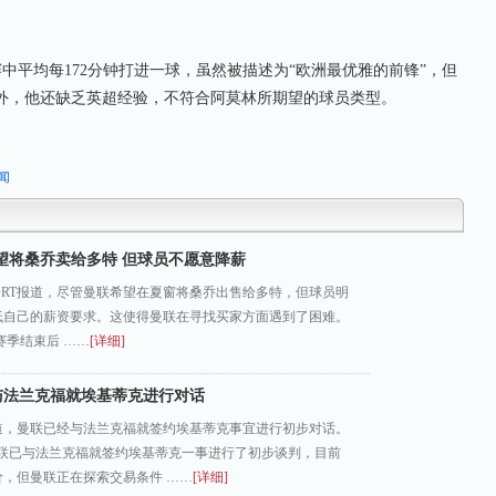
赛中平均每172分钟打进一球，虽然被描述为“欧洲最优雅的前锋”，但
外，他还缺乏英超经验，不符合阿莫林所期望的球员类型。
闻
望将桑乔卖给多特 但球员不愿意降薪
SPORT报道，尽管曼联希望在夏窗将桑乔出售给多特，但球员明
低自己的薪资要求。这使得曼联在寻找买家方面遇到了困难。
5赛季结束后 ……
[详细]
与法兰克福就埃基蒂克进行对话
道，曼联已经与法兰克福就签约埃基蒂克事宜进行初步对话。
曼联已与法兰克福就签约埃基蒂克一事进行了初步谈判，目前
价，但曼联正在探索交易条件 ……
[详细]