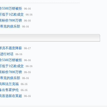
5500万镑被拒
06-16
可低于1亿欧成交
06-16
标价7000万镑
06-16
蒂克的俱乐部
06-16
但球员不愿意降薪
06-17
进行对话
06-16
5500万镑被拒
06-16
可低于1亿欧成交
06-16
标价7000万镑
06-16
蒂克的俱乐部
06-16
员和法兰克福
06-16
备出售霍伊伦
06-16
球员首选留在英超
06-16