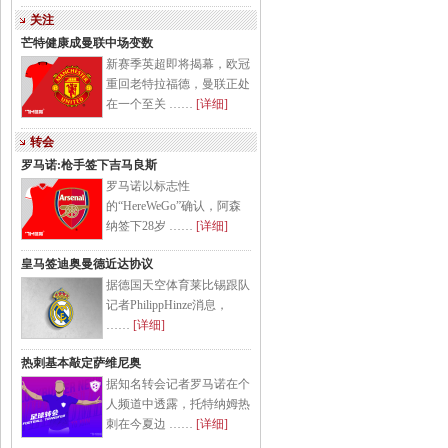
关注
芒特健康成曼联中场变数
新赛季英超即将揭幕，欧冠
重回老特拉福德，曼联正处
在一个至关 ……
[详细]
转会
罗马诺:枪手签下吉马良斯
罗马诺以标志性
的“HereWeGo”确认，阿森
纳签下28岁 ……
[详细]
皇马签迪奥曼德近达协议
据德国天空体育莱比锡跟队
记者PhilippHinze消息，
……
[详细]
热刺基本敲定萨维尼奥
据知名转会记者罗马诺在个
人频道中透露，托特纳姆热
刺在今夏边 ……
[详细]