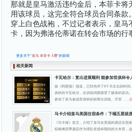
那就是皇马激活违约金后，本菲卡将
用该球员，这完全符合球员合同条款
穿上白色战袍，不过记者表示，皇马
卡，因为弗洛伦蒂诺在转会市场的行
更多关于"
皇马
本菲卡
A费
"的新闻
相关新闻
卡瓦哈尔：复出进展顺利 能参加世俱杯令
据《阿斯报》报道，已经伤停了8个月左右的时间
俱杯的卡瓦哈尔，在训练间隙接受了媒体的采访
参加了皇马备战世俱杯的前两次训练。尽管 ……
[
马卡介绍皇马美国住宿条件：下榻五星级
《马卡报》发文，介绍了皇马在美国的酒店住宿
棕榈滩四季酒店作为球队世俱杯期间的大本营，