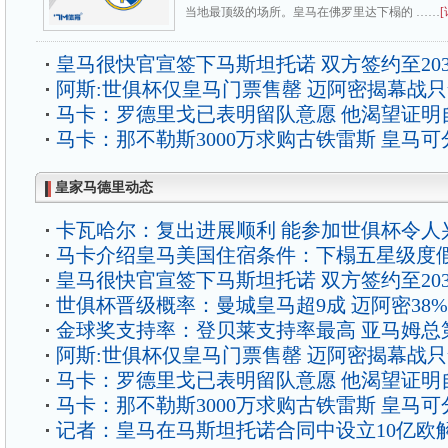
当地最顶级的场所。皇马在佛罗里达下榻的 ……
[
皇马很快官宣签下马斯坦托诺 双方签约至203
阿斯:世俱杯仅皇马门票售罄 迈阿密揭幕战
马卡：罗德里戈已表明留队意愿 他渴望证明
马卡：那不勒斯3000万求购古铁雷斯 皇马可分
皇家马德里动态
卡瓦哈尔：复出进展顺利 能参加世俱杯令人
马卡介绍皇马美国住宿条件：下榻五星级度
皇马很快官宣签下马斯坦托诺 双方签约至203
世俱杯晋级概率：曼城皇马超9成 迈阿密38%
金球奖支持率：登贝莱支持率最高 亚马姆总
阿斯:世俱杯仅皇马门票售罄 迈阿密揭幕战
马卡：罗德里戈已表明留队意愿 他渴望证明
马卡：那不勒斯3000万求购古铁雷斯 皇马可分
记者：皇马在马斯坦托诺合同中设立10亿欧