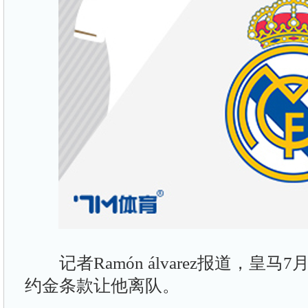
记者Ramón álvarez报道，皇马
约金条款让他离队。