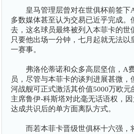
皇马管理层曾对在世俱杯前签下A
多数媒体甚至认为交易已近乎完成。
去，这名球员最终被列入本菲卡的世
只要他出场一分钟，七月起就无法以
一赛事。
弗洛伦蒂诺和众多高层坚信，A费
员，尽管与本菲卡的谈判进展甚微，但
河战舰可正式激活其价值5000万欧
主席鲁伊-科斯塔对此毫无话语权，
达成共识后的单方面离队方式。
而若本菲卡晋级世俱杯十六强，将