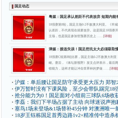
国足动态
粤媒：国足承认差距不代表放弃 短期内能
18强赛第8轮，国足主场0-2不敌澳大利亚。《羊
认差距，不代表现在就要放弃。这是国足18强赛
主场，也是国足参加世预赛历史上 ……
[详细]
津媒：接连失误！国足挖坑太大必须吸取
18强赛C组第8轮比赛，国足主场0-2不敌澳大利
峻。赛后，《体坛新视野》发文点评表示，最后
错能力，这样才能让冲击世界杯的梦做 ……
[详细]
沪媒：单后腰让国足防守承受更大压力 郑智
伊万暂时没有下课风险，至少会带队踢完18
抢分能力为0！国足面对小组前三球队6场收
李磊：我们下半场占据了主动 向球迷说声抱
塞鸟1场未登场&1场替补45分钟 对澳洲唯一
18岁王钰栋国足首秀边路1v2+精准传中造杀