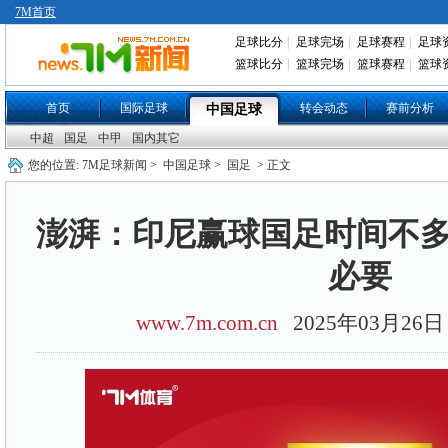
7M首页
足球比分
|
足球完场
|
足球赛程
|
足球
篮球比分
|
篮球完场
|
篮球赛程
|
篮球
首页
国际足球
转会动态
赛前分析
中国足球
中超
国足
中甲
国内其它
您的位置:
7M足球新闻
>
中国足球
>
国足
> 正文
澎湃：印尼赢球国足时间不多
必要
www.7m.com.cn
2025年03月2