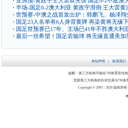
亚洲预-黄政宇王大雷双失误 国足0-2不敌澳
半场-国足0-2澳大利亚 黄政宇滑倒 王大雷黄
世预赛-中澳之战首发出炉：韩鹏飞、杨泽翔
国足23人名单有6人身背黄牌 再染黄将无缘
国足世预赛已17年、主场已41年不胜澳大利
最后一丝希望！国足若输球 将无缘直通美加
本站声明
|
联系我们
提醒：第三方机构可能在7M体育宣传
您跟第三方机构的任何交易与7M体
Copyright © 2003 -
2026 版权所有 ww
粤