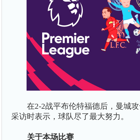
在2-2战平布伦特福德后，曼城攻
采访时表示，球队尽了最大努力。
关于本场比赛