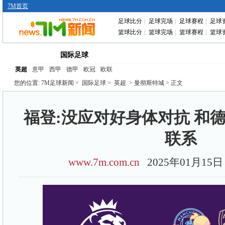
7M首页
足球比分
|
足球完场
|
足球赛程
|
足球
篮球比分
|
篮球完场
|
篮球赛程
|
篮球
首页
中国足球
转会动态
赛前分析
国际足球
英超
意甲
西甲
德甲
欧冠
欧联
您的位置:
7M足球新闻
>
国际足球
>
英超
> 曼彻斯特城 > 正文
福登:没应对好身体对抗 和
联系
www.7m.com.cn
2025年01月1