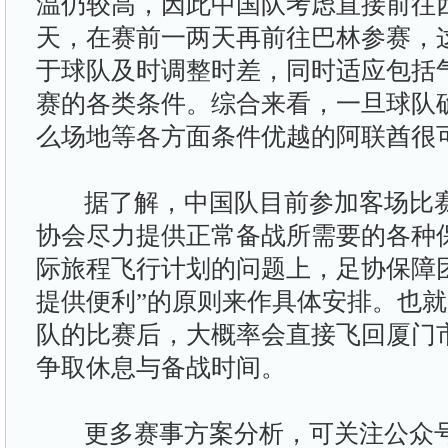
温仍较高，因此中国队考虑直接前往
天，在赛前一两天再前往巴林参赛，
于球队及时调整时差，同时适应包括
赛的各类条件。综合来看，一旦球队
么场地等各方面条件优越的阿联酋很
据了解，中国队目前参加客场比赛
协会尽力提供正常备战所需要的各种
际旅程飞行计划的问题上，足协保障
提供便利”的原则来作具体安排。也
队的比赛后，大概率会直接飞回厦门
争取休息与备战时间。
更多赛事方案分析，可关注公众号