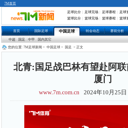
7M首页
足球比分
|
足球完场
|
足球赛程
|
足球
篮球比分
|
篮球完场
|
篮球赛程
|
篮球
首页
国际足球
转会动态
赛前分析
中国足球
中超
国足
中甲
国内其它
您的位置:
7M足球新闻
>
中国足球
>
国足
> 正文
北青:国足战巴林有望赴阿联
厦门
www.7m.com.cn
2024年10月25