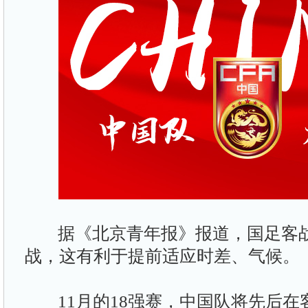
据《北京青年报》报道，国足客战
战，这有利于提前适应时差、气候。
11月的18强赛，中国队将先后在