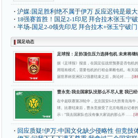
沪媒:国足胜利绝不属于伊万 反应迟钝是最
18强赛首胜！国足2-1印尼 拜合拉木张玉宁
半场-国足2-0领先印尼 拜合拉木+张玉宁破门
国足动态
足球报：足协顶住压力选择包机 未来将继
据《足球报》报道，在国足征战世预赛是否包机
用现有模式，需要包机的行程会果断包机。有关
届世界杯亚洲区12强赛结束之后，舆论对 ……
[详
曹永竞:我去国家队没那么不尽人意 我已
在中超联赛第28轮中，北京国安6-0大胜青岛海
球。比赛结束后，曹永竞接受了北京电视台记者
示：“我去国家队也没有像大家说的那么不 ……
[
回应质疑!伊万:中国文化缺少侵略性 但竞技