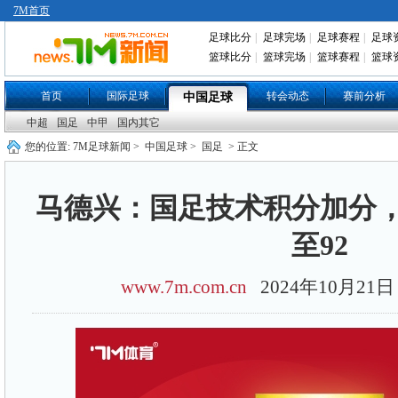
7M首页
足球比分
|
足球完场
|
足球赛程
|
足球
篮球比分
|
篮球完场
|
篮球赛程
|
篮球
首页
国际足球
转会动态
赛前分析
中国足球
中超
国足
中甲
国内其它
您的位置:
7M足球新闻
>
中国足球
>
国足
> 正文
马德兴：国足技术积分加分
至92
www.7m.com.cn
2024年10月21