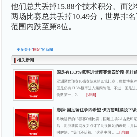
他们总共丢掉15.88个技术积分。而
两场比赛总共丢掉10.49分，世界排
范围内跌至第8位。
更多关于"
国足
"的新闻
相关新闻
国足有13.3%概率进世预赛第四阶段 但排
亚洲区世预赛18强赛结束第四轮比赛，数据博主WeGlob
国足仍有13.3%概率进入第四阶段。不过，国足
倒数第一。2- ……
[详细]
澎湃:国足留住争四希望 伊万暂时摆脱下课
昨晚进行的18强赛C组比赛，国足主场2-1击败印
后，澎湃新闻网发文点评了此役国足的表现，并
时解除。“我们还活着。”这是中国 ……
[详细]