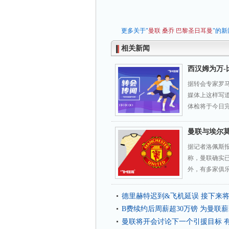
更多关于"
曼联
桑乔
巴黎圣日耳曼
"的新
相关新闻
西汉姆为万-
据转会专家罗
媒体上这样写道
体检将于今日完
曼联与埃尔
据记者洛佩斯
称，曼联确实
外，有多家俱
德里赫特迟到&飞机延误 接下来
B费续约后周薪超30万镑 为曼联
曼联将开会讨论下一个引援目标 