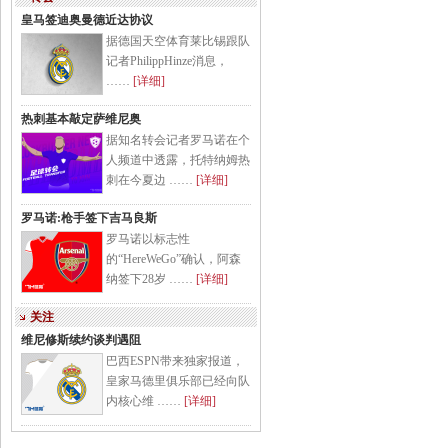
皇马签迪奥曼德近达协议
据德国天空体育莱比锡跟队
记者PhilippHinze消息，
……
[详细]
热刺基本敲定萨维尼奥
据知名转会记者罗马诺在个
人频道中透露，托特纳姆热
刺在今夏边 ……
[详细]
罗马诺:枪手签下吉马良斯
罗马诺以标志性
的“HereWeGo”确认，阿森
纳签下28岁 ……
[详细]
关注
维尼修斯续约谈判遇阻
巴西ESPN带来独家报道，
皇家马德里俱乐部已经向队
内核心维 ……
[详细]