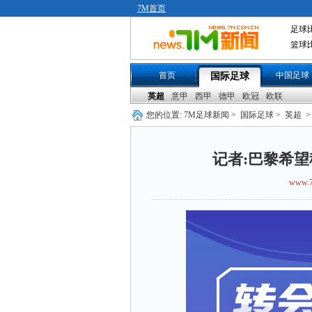
7M首页
足球
篮球
首页
中国足球
国际足球
英超
意甲
西甲
德甲
欧冠
欧联
您的位置:
7M足球新闻
>
国际足球
>
英超
>
记者:巴黎希
www.7