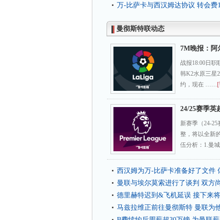
万-比萨卡与西汉姆达协议 转会费1
曼彻斯特联动态
7M晚报：阿
战报18:00日职
韩K2水原三星
约，现在 ……
24/25赛
新赛季（24-
整，将以全新
伍分析：1.曼
西汉姆为万-比萨卡准备好了文件
曼联与埃尔莫索进行了谈判 双方
德里赫特迟到&飞机延误 接下来
马兹拉维正前往曼彻斯特 曼联为
B费续约后周薪超30万镑 为曼联