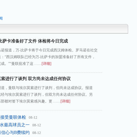
闻
比萨卡准备好了文件 体检将今日完成
马诺报道，万-比萨卡将于今日完成西汉姆体检。罗马诺在社交
：“西汉姆联队已经为万-比萨卡的加盟准备好了所有文件，
成。”“曼联批准了这 ……
[详细]
莫索进行了谈判 双方尚未达成任何协议
报道，曼联与埃尔莫索进行了谈判，但尚未达成协议。报道
已经与埃尔莫索进行了谈判，但双方尚未达成任何协议。另
乐部都对签下埃尔莫索感兴趣。更 ……
[详细]
将接受曼联体检
08-12
薪水最高球员之一
08-12
有信心与B费续约
08-12