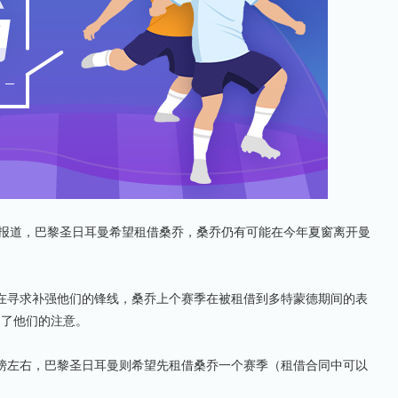
Jones的报道，巴黎圣日耳曼希望租借桑乔，桑乔仍有可能在今年夏窗离开曼
寻求补强他们的锋线，桑乔上个赛季在被租借到多特蒙德期间的表
起了他们的注意。
镑左右，巴黎圣日耳曼则希望先租借桑乔一个赛季（租借合同中可以