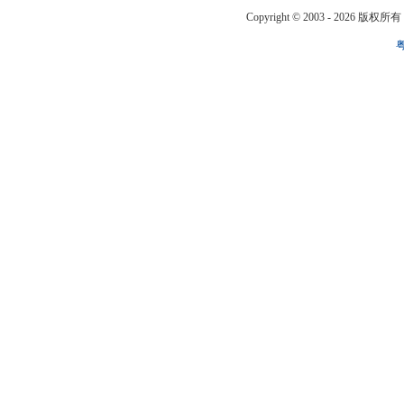
Copyright © 2003 -
2026 版权所有 ww
粤