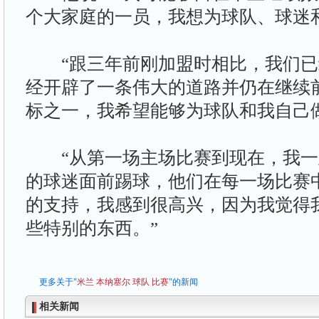
个大家庭的一员，我想为球队、球迷
“跟三年前刚加盟时相比，我们已
经开辟了一条伟大的道路并仍在继续
标之一，我希望能够为球队和我自己
“从第一场主场比赛到现在，我一
的球迷面前踢球，他们在每一场比赛
的支持，我感到很高兴，因为我觉得
些特别的东西。”
更多关于"
米兰
本纳塞尔
球队
比赛
"的新闻
相关新闻