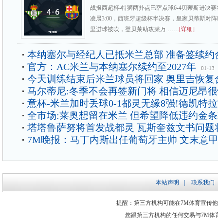
战报西超杯-特狮两扑点巴萨点球6-4贝蒂斯进决赛
凌晨3:00，西班牙超级杯半决赛，皇家贝蒂斯对
里进球被吹，登贝莱助攻莱万 ……
[详细]
本纳塞尔与经纪人已抵米兰总部 准备签续约
官方：AC米兰与本纳塞尔续约至2027年
01-13
今天训练结束后米兰球员将回家 奥里吉恢复
马尔蒂尼:冬季不会再签新门将 相信迈尼昂
意杯-米兰加时丢球0-1都灵无缘8强!德凯特
全市场:莱奥想留在米兰 但希望降低违约金
塔塔鲁萨努将首发战都灵 瓦斯奎兹文书问题
7M晚报：马丁内斯出任葡萄牙主帅 文末意
本站声明
|
联系我们
提醒：第三方机构可能在7M体育宣传
您跟第三方机构的任何交易与7M体