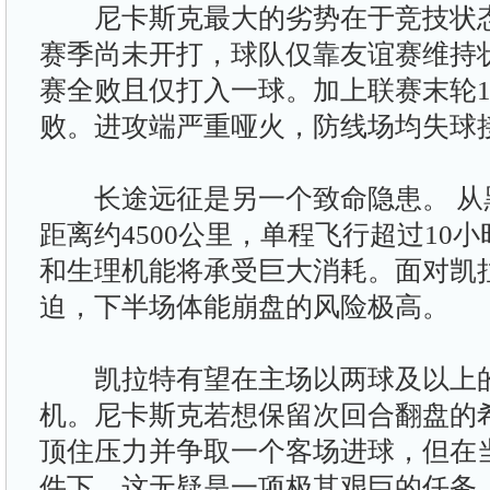
尼卡斯克最大的劣势在于竞技状态
赛季尚未开打，球队仅靠友谊赛维持
赛全败且仅打入一球。加上联赛末轮1
败。进攻端严重哑火，防线场均失球
长途远征是另一个致命隐患。 从
距离约4500公里，单程飞行超过10
和生理机能将承受巨大消耗。面对凯
迫，下半场体能崩盘的风险极高。
凯拉特有望在主场以两球及以上的
机。尼卡斯克若想保留次回合翻盘的
顶住压力并争取一个客场进球，但在
件下，这无疑是一项极其艰巨的任务