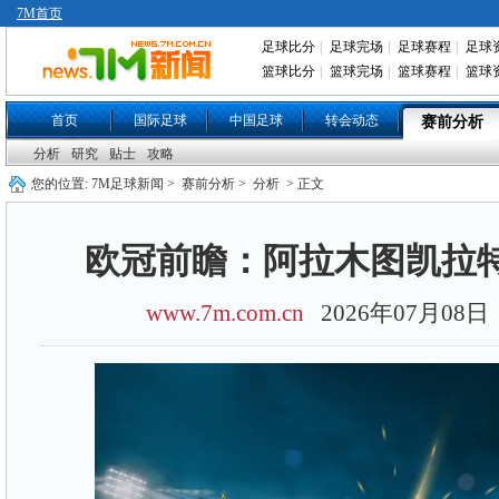
7M首页
足球比分
|
足球完场
|
足球赛程
|
足球
篮球比分
|
篮球完场
|
篮球赛程
|
篮球
首页
国际足球
中国足球
转会动态
赛前分析
分析
研究
贴士
攻略
您的位置:
7M足球新闻
>
赛前分析
>
分析
> 正文
欧冠前瞻：阿拉木图凯拉特 
www.7m.com.cn
2026年07月08