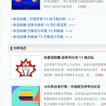
演“欧洲德比”，拜仁慕尼黑主场迎战皇家马德里。
终结了面对皇马欧冠常 ……
[详细]
欧冠前瞻：巴塞罗那 VS 纽卡斯尔联
03-18
欧冠前瞻:皇家马德里 VS 拜仁慕尼黑
04-07
欧冠前瞻:巴黎圣日耳曼 VS 利物浦
04-08
欧冠前瞻:利物浦 VS 巴黎圣日耳曼
04-14
分析动态
加拿冠前瞻:温哥华白浪 VS 骑兵队
北京时间7月9日早上10点30分，加拿大冠军联
战骑兵队的比赛。本战为两队的首回合交手，本
据优势，因此双方都将全力以赴。温 ……
[详细]
AI分析必发行情：市场较支持哥伦比亚
世界杯16强赛今早两场，原本焦点是伊比利亚半
国赛前闹出巴洛贡事件，反而令这东道主之一与
贡上场领红今场不用停赛，让人不禁认为 ……
[详