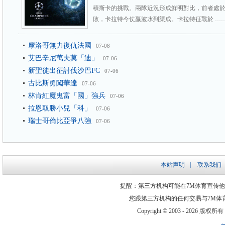
積斯卡的挑戰。兩隊近況形成鮮明對比，前者處
敗，卡拉特今仗贏波水到渠成。卡拉特征戰於 …
摩洛哥無力復仇法國
07-08
艾巴辛尼萬夫莫「迪」
07-06
新聖徒出征討伐沙巴FC
07-06
古比斯勇闖華達
07-06
林肯紅魔鬼富「國」強兵
07-06
拉恩取勝小兒「科」
07-06
瑞士哥倫比亞爭八強
07-06
本站声明
|
联系我们
提醒：第三方机构可能在7M体育宣传
您跟第三方机构的任何交易与7M体
Copyright © 2003 -
2026 版权所有 ww