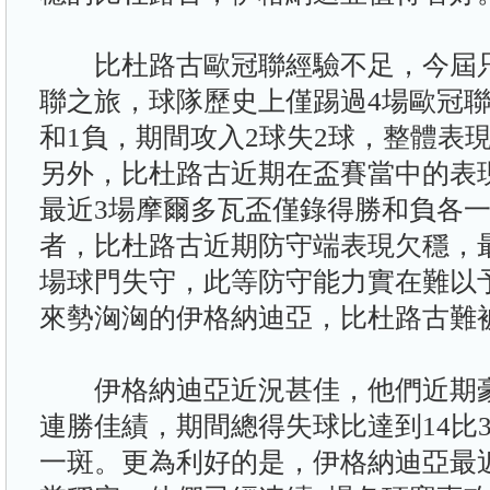
比杜路古歐冠聯經驗不足，今屆只
聯之旅，球隊歷史上僅踢過4場歐冠聯
和1負，期間攻入2球失2球，整體表
另外，比杜路古近期在盃賽當中的表
最近3場摩爾多瓦盃僅錄得勝和負各
者，比杜路古近期防守端表現欠穩，最
場球門失守，此等防守能力實在難以
來勢洶洶的伊格納迪亞，比杜路古難
伊格納迪亞近況甚佳，他們近期豪
連勝佳績，期間總得失球比達到14比
一斑。更為利好的是，伊格納迪亞最