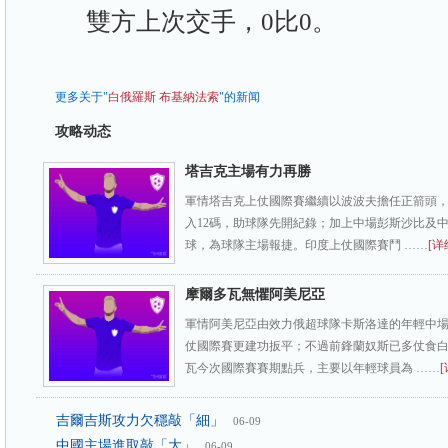
雙方上次交手，0比0。
更多关于"
白俄羅斯
布基納法索
"的新闻
攻略动态
塔吉克主場有力再勝
軍情塔吉克上仗國際賽繼續以波波夫擔任正箭頭
入12碼，助球隊先開紀錄；加上中場彭斯沙比及
球，為球隊主場報捷。印度上仗國際賽鬥 ……
[详
摩爾多瓦無懼阿美尼亞
軍情阿美尼亞由效力俄超球隊卡斯洛達的年輕中
仗國際賽更建功扳平；不過前鋒蘭奴斯已多仗食
瓦今次國際賽賽期點兵，主要以年輕球員為 ……
[
吉爾吉斯攻力欠穩敲「細」
06-09
中國主場進取敲「大」
06-09