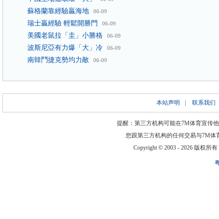
蘇格蘭靠經驗贏海地
06-09
瑞士贏經驗 輕鬆開勝門
06-09
美國老鼠拉「圭」小勝格
06-09
波斯尼亞有力爆「大」冷
06-09
南韓鬥捷克勢均力敵
06-09
本站声明
|
联系我们
提醒：第三方机构可能在7M体育宣传
您跟第三方机构的任何交易与7M体
Copyright © 2003 -
2026 版权所有 ww
粤