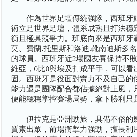
作為世界足壇傳統強隊，西班牙始
術立足世界足壇，體系成熟且打法穩
衡且極具競爭力。班底向來是西班牙
莫、費蘭.托里斯和洛迪.靴南迪斯多
的球員。西班牙近2場國友賽保持不敗
維亞，0比0與埃及打成平手，可以看
固。西班牙是役面對實力不及自己的
能力還是團隊配合都佔據絕對上風，
便能穩穩掌控賽場局勢，拿下勝利只
伊拉克是亞洲勁旅，具備不俗的競
質素出眾，前場衝擊力強勁，擅長利