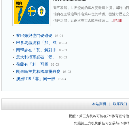
週五凌晨，世界盃前的國友賽繼續上演，屆時由目前
瑞典在主場迎戰排名第47位的希臘。從雙方歷史
伯仲之間，近兩次在世盃歐洲碰頭 ……
[详细]
黎巴嫩與也門硬碰硬
06-04
巴拿馬贏波有「加」成
06-03
南韓志在「瓦」解對手
06-03
意大利揮軍必破「堡」
06-03
荷蘭有「利」可圖
06-03
剛果民主共和國單挑丹麥
06-03
澳洲U19「菲」同一般
06-03
本站声明
|
联系我们
提醒：第三方机构可能在7M体育宣传
您跟第三方机构的任何交易与7M体