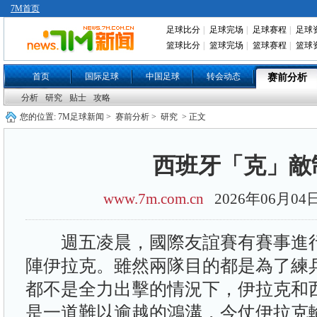
7M首页
足球比分
|
足球完场
|
足球赛程
|
足球
篮球比分
|
篮球完场
|
篮球赛程
|
篮球
首页
国际足球
中国足球
转会动态
赛前分析
分析
研究
贴士
攻略
您的位置:
7M足球新闻
>
赛前分析
>
研究
> 正文
西班牙「克」敵
www.7m.com.cn
2026年06月0
週五凌晨，國際友誼賽有賽事進行
陣伊拉克。雖然兩隊目的都是為了練
都不是全力出擊的情況下，伊拉克和
是一道難以逾越的鴻溝，今仗伊拉克