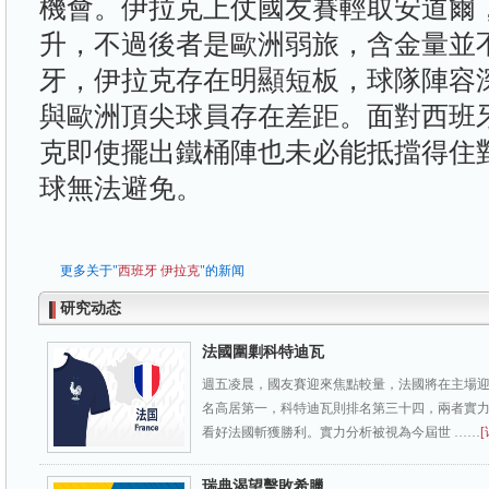
機會。伊拉克上仗國友賽輕取安道爾
升，不過後者是歐洲弱旅，含金量並
牙，伊拉克存在明顯短板，球隊陣容
與歐洲頂尖球員存在差距。面對西班
克即使擺出鐵桶陣也未必能抵擋得住
球無法避免。
更多关于"
西班牙
伊拉克
"的新闻
研究动态
法國圍剿科特迪瓦
週五凌晨，國友賽迎來焦點較量，法國將在主場
名高居第一，科特迪瓦則排名第三十四，兩者實
看好法國斬獲勝利。實力分析被視為今屆世 ……
[
瑞典渴望擊敗希臘