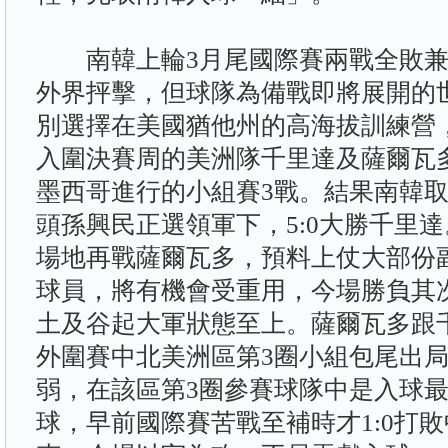
南韓上輪3月尾國際賽兩戰全敗兼
外界抨擊，但球隊為備戰即將展開的
別選擇在美國猶他州的高海拔訓練營
入圍決賽周的美洲隊千里達及薩爾瓦
墨西哥進行的小組賽3戰。結果南韓
頭孫興民正選領軍下，5:0大勝千里
場地再戰薩爾瓦多，預料上仗大部份
球員，將有機會受重用，今場勝負其
土及谷起大軍狀態至上。薩爾瓦多跟
外圍賽中北美洲區第3圈小組包尾出
弱，在該區第3圈參賽球隊中是入球最
球，早前國際賽苦戰至補時才1:0打