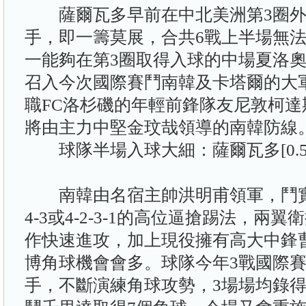
薩爾瓦多早前在中北美洲第3圈外
手，即一籌莫展，合共6戰上半場無
一能夠在第3圈取得入球的中場夏洛
召入今次國際賽鬥南韓及卡塔爾的大
職FC洛杉磯的年輕前鋒隊友尼敦柯
將由主力中堅金玟哉領導的南韓防線
球隊半場入球大細：薩爾瓦多[0.5
南韓由名宿主帥洪明甫領軍，鬥實
4-3或4-2-3-1的高位逼搶踢法，兩
作快速進攻，加上現役擁有高大中鋒
博角球機會會多。球隊今年3戰國際
手，不斷演練角球攻勢，3場場均錄得