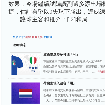
效果，今場繼續試陣讓副選多添出場
捷，估計有望以0失球下勝出，達成
讓球主客和推介：[-2]和局
更多关于"
南韓
薩爾瓦多
"的新闻
攻略动态
盧森堡進步多可獲「利」
軍情盧森堡早前與主帥謝夫史達沙續約至2028年
羅蘭治贊斯與馬莫杜域經驗豐富，表現平穩，球
聖保利前鋒施拿尼孭飛，把握力平平。 ……
[详细]
荷蘭主場入波容「爾」
從來在大賽都交足功課的荷蘭周三主場約戰阿爾
金機會，誓以進攻足球為出征世盃決賽周一振聲
「大」。荷蘭今屆世盃外平均以每場入3.3球首 …