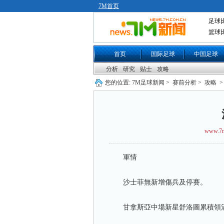
7M首页
足球
篮球
首页
国际足球
中国足球
分析
研究
贴士
攻略
您的位置:
7M足球新闻
>
赛前分析
>
攻略
>
www.7m
軍情
沙士菲無新增傷兵及停賽。
甘拿斯亞中場新星舒洛圖累積領滿