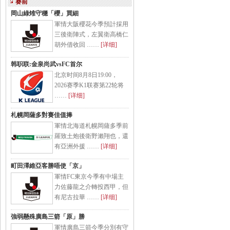
赛前
岡山綠雉守穩「櫻」買細
軍情大阪櫻花今季預計採用
三後衛陣式，左翼衛高橋仁
胡外借收回 ……
[详细]
韩职联:金泉尚武vsFC首尔
北京时间8月8日19:00，
2026赛季K1联赛第22轮将
……
[详细]
札幌岡薩多對賽佳值捧
軍情北海道札幌岡薩多季前
羅致土炮後衛野瀨翔也，還
有亞洲外援 ……
[详细]
町田澤維亞客勝唔使「京」
軍情FC東京今季有中場主
力佐藤龍之介轉投西甲，但
有尼古拉華 ……
[详细]
強弱懸殊廣島三箭「原」勝
軍情廣島三箭今季分別有守