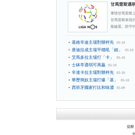
甘馬雷斯遇
軍情甘馬雷斯
甘馬雷斯表現
龍破蛋。防守
基維辛迪主場對辦秤先
05-10
唐迪拉成主場平穩吼「細」
05-10
艾馬多拉主場打「卡」
05-10
士砵亭遇弱可再贏
05-10
辛達卡拉主場對辦秤先
05-10
華歷簡奴主場打爆「基」
05-10
西班牙國家打比和味濃
05-09
提醒