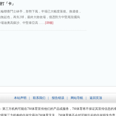
弱打「卡」
上輪聯賽鬥士砵亭，形勢下風，半場已大幅度落後。換邊後，
仍無起色，再失2球，最終大敗收場，僅憑對方中堅尾段擺烏
中場迪奧高蘇沙、中堅泰亞高 ……
[详细]
本站声明
|
联系我们
|
报告错误
|
网站导航
|
返回页顶
：第三方机构可能在7M体育宣传他们的产品或服务，7M体育将不保证其宣传信息的
您跟第三方机构的任何交易与7M体育无关，7M体育将不会对可能引起的任何损失负责