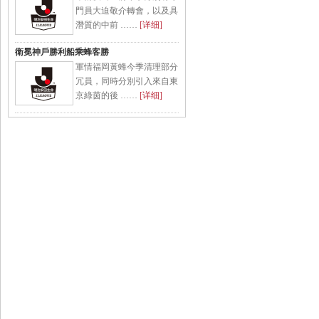
門員大迫敬介轉會，以及具
潛質的中前 ……
[详细]
衛冕神戶勝利船乘蜂客勝
軍情福岡黃蜂今季清理部分
冗員，同時分別引入來自東
京綠茵的後 ……
[详细]