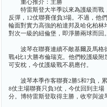
重心推介：主勝
特雷斯登大半季以來為護級而戰，
反彈，12仗聯賽僅負3場。不過，他
輪面對實力高強的柏達邦及哈化柏林
對次一級的紐倫堡，即淨勝兩球而回
波琴在聯賽連續不敵基爾及馬格德
戰4比1大勝布倫瑞克。他們較護級附
可安枕，今仗護級戰不易應付。
波琴本季作客聯賽2勝5和7負，累
8仗主場聯賽只負3仗，今仗回到主場
分。博特雷斯登取得主勝，收窄與波