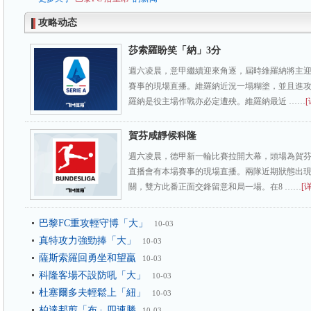
攻略动态
莎索羅盼笑「納」3分
週六凌晨，意甲繼續迎來角逐，屆時維羅納將主
賽事的現場直播。維羅納近況一塌糊塗，並且進
羅納是役主場作戰亦必定遭殃。維羅納最近 ……
[
賀芬咸靜候科隆
週六凌晨，德甲新一輪比賽拉開大幕，頭場為賀
直播會有本場賽事的現場直播。兩隊近期狀態出
關，雙方此番正面交鋒留意和局一場。在8 ……
[
巴黎FC重攻輕守博「大」
10-03
真特攻力強勁捧「大」
10-03
薩斯索羅回勇坐和望贏
10-03
科隆客場不設防吼「大」
10-03
杜塞爾多夫輕鬆上「紐」
10-03
柏達邦剪「布」四連勝
10-03