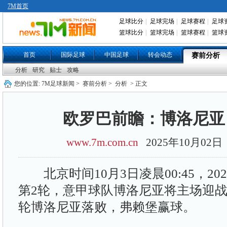
7M首页
足球比分
|
足球完场
|
足球赛程
|
足球
篮球比分
|
篮球完场
|
篮球赛程
|
篮球
首页
国际足球
中国足球
转会动态
赛前分析
分析
研究
贴士
攻略
您的位置:
7M足球新闻
>
赛前分析
>
分析
> 正文
欧罗巴前瞻：博洛尼亚 
www.7m.com.cn
2025年10月02
北京时间10月3日凌晨00:45，202
第2轮，意甲球队博洛尼亚将主场迎
轮博洛尼亚落败，弗赖堡赢球。