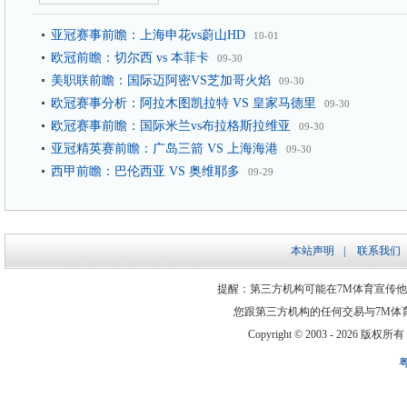
亚冠赛事前瞻：上海申花vs蔚山HD
10-01
欧冠前瞻：切尔西 vs 本菲卡
09-30
美职联前瞻：国际迈阿密VS芝加哥火焰
09-30
欧冠赛事分析：阿拉木图凯拉特 VS 皇家马德里
09-30
欧冠赛事前瞻：国际米兰vs布拉格斯拉维亚
09-30
亚冠精英赛前瞻：广岛三箭 VS 上海海港
09-30
西甲前瞻：巴伦西亚 VS 奥维耶多
09-29
本站声明
|
联系我们
提醒：第三方机构可能在7M体育宣传
您跟第三方机构的任何交易与7M体
Copyright © 2003 -
2026 版权所有 ww
粤