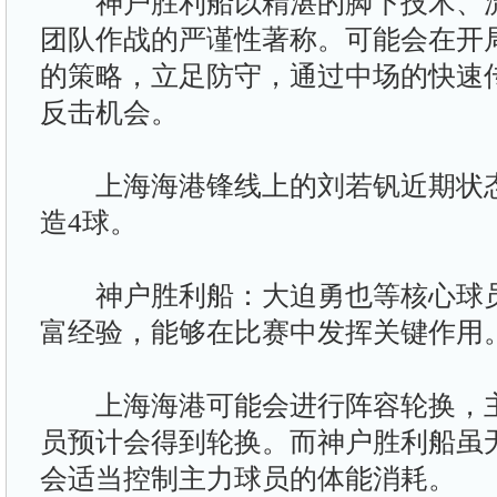
神户胜利船以精湛的脚下技术、流
团队作战的严谨性著称。可能会在开
的策略，立足防守，通过中场的快速
反击机会。
上海海港锋线上的刘若钒近期状态
造4球。
神户胜利船：大迫勇也等核心球员
富经验，能够在比赛中发挥关键作用
上海海港可能会进行阵容轮换，主
员预计会得到轮换。而神户胜利船虽
会适当控制主力球员的体能消耗。