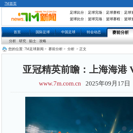
7M首页
足球比分
|
足球完场
|
足球赛程
|
足球
篮球比分
|
篮球完场
|
篮球赛程
|
篮球
首页
国际足球
中国足球
转会动态
赛前分析
分析
研究
贴士
攻略
您的位置:
7M足球新闻
>
赛前分析
>
分析
> 正文
亚冠精英前瞻：上海海港 V
www.7m.com.cn
2025年09月17