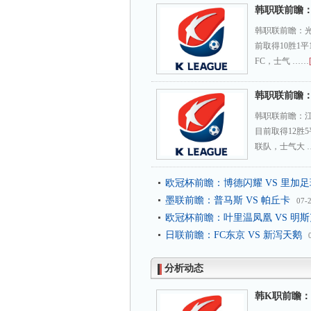
韩职联前瞻：光
韩职联前瞻：光州F
前取得10胜1
FC，士气 ……
韩职联前瞻：
韩职联前瞻：江原
目前取得12胜
联队，士气大 
欧冠杯前瞻：博德闪耀 VS 里加
墨联前瞻：普马斯 VS 帕丘卡
07-
欧冠杯前瞻：叶里温凤凰 VS 明
日联前瞻：FC东京 VS 新泻天鹅
分析动态
韩K职前瞻：