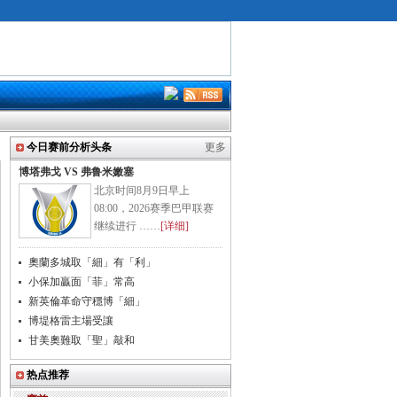
今日赛前分析头条
更多
博塔弗戈 VS 弗鲁米嫩塞
北京时间8月9日早上
08:00，2026赛季巴甲联赛
继续进行 ……
[详细]
奧蘭多城取「細」有「利」
小保加贏面「菲」常高
新英倫革命守穩博「細」
博堤格雷主場受讓
甘美奧難取「聖」敲和
热点推荐