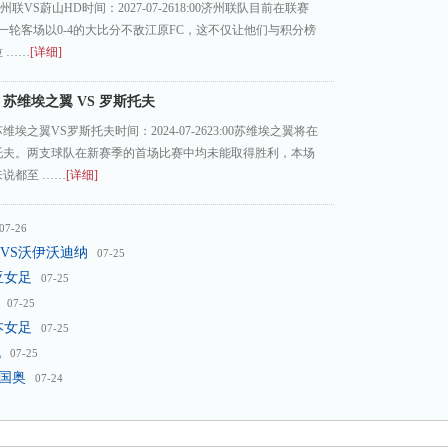
联VS蔚山HD时间：2027-07-2618:00济州联队目前在联赛
一轮客场以0-4的大比分不敌江原FC，这不仅让他们与积分榜
 ……
[详细]
苏维埃之翼 VS 罗斯托夫
埃之翼VS罗斯托夫时间：2024-07-2623:00苏维埃之翼将在
托夫。两支球队在新赛季的首场比赛中均未能取得胜利，本场
说都至 ……
[详细]
07-26
VS沃伊沃迪纳
07-25
亚女足
07-25
07-25
本女足
07-25
代
07-25
国国奥
07-24