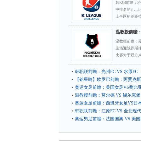
韩K职前瞻：济州
中排名第8，上
上半区的差距拉
温教授前瞻：
温教授前瞻：苏维
主场迎战罗斯
比赛对于双方来
韩职联前瞻：光州FC VS 水原FC
【铭星哨】欧罗巴前瞻：阿贾克斯
奥运女足前瞻：美国女足VS赞比
温教授前瞻：莫尔德 VS 锡尔克堡
奥运女足前瞻：西班牙女足VS日
韩职联前瞻：江原FC VS 全北现
奥运男足前瞻：法国国奥 VS 美