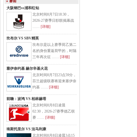
赛前
大阪钢巴vs浦和红钻
北京时间8月7日18:30，
2026-27赛季日职联揭幕战
……
[详细]
坎布尔 VS SBV精英
坎布尔是以上赛季荷乙第二
名的身份重返荷甲的，时隔
三年再次征 ……
[详细]
塞伊奈约基 赫尔辛基火花
北京时间8月7日23点59分，
芬兰超级联赛将迎来塞伊奈
约基 ……
[详细]
前瞻：波鸿 VS 柏林赫塔
北京时间8月8日凌晨
02:30，2026-27赛季德乙联
赛 ……
[详细]
埃斯托里尔 VS 法马利康
北京时间8月8日凌晨3点15