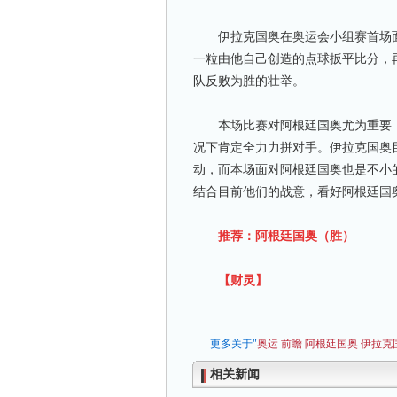
伊拉克国奥在奥运会小组赛首场面
一粒由他自己创造的点球扳平比分，
队反败为胜的壮举。
本场比赛对阿根廷国奥尤为重要，
况下肯定全力力拼对手。伊拉克国奥
动，而本场面对阿根廷国奥也是不小
结合目前他们的战意，看好阿根廷国
推荐：阿根廷国奥（胜）
【财灵】
更多关于"
奥运
前瞻
阿根廷国奥
伊拉克
相关新闻