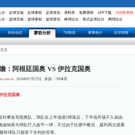
比分
|
足球完场
|
足球赛程
|
足球资讯
|
资料库
|
免费调用
|
APP下载
|
2026世界杯
比分
|
篮球完场
|
篮球赛程
|
篮球资讯
|
棒球比分
|
美式足球比分
|
网球比分
转会动态
7M制造
赛事推介
足球情报
赛前分析
 正文
瞻：阿根廷国奥 VS 伊拉克国奥
m.com.cn
2024年07月27日 来源：7M体育
 伊拉克国奥
对摩洛哥国奥队，球队在上半场便2球落后，下半场开场不久就由
梅迪纳再为球队打入扳平一球，不过由于比赛中断后，裁判再次观看
，最终球队只能吞下失利的苦果。