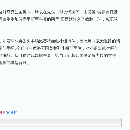
对乌克兰国奥队，球队在先失一球的情况下，由艾曼·侯赛因打进
再由刚刚加盟意甲新军科莫的阿里·贾西姆打入了致胜一球，实现球
如若球队再丢失本场比赛将面临小组淘汰，因此球队毫无退路的情
目前手握3个积分与摩洛哥国奥并列小组前两位，对小组出线掌握主
的挑战。从目前游戏数据来看，给与了阿根廷国奥足够力度的支持，
奥拿下奥运首胜。
国奥
"的新闻