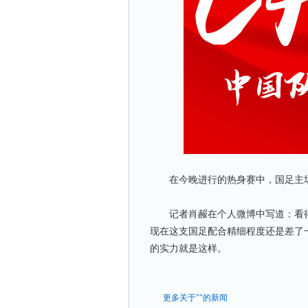
在今晚进行的热身赛中，国足主场0
记者肖赧在个人微博中写道：看得
现在这支国足配合精细程度还是差了
的实力就是这样。
更多关于"
"的新闻