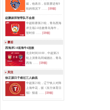
媒，他表示，在联赛还有9
轮的情况下 ……
[详细]
赵鹏谈郑智带队不会差
中超联赛第21轮，青岛西海
岸主场2-0击败青岛海牛，
暂时排 ……
[详细]
赛后
西海岸2-0送海牛4连败
北京时间18:00，中超第21
轮上演青岛同城德比，青岛
西海 ……
[详细]
关注
徐正源日子难过三人缺战
中超第21轮，辽宁铁人对阵
上海申花，据《东方体育日
报》报道 ……
[详细]