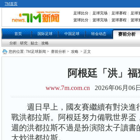
7M首页
足球比分
|
足球完场
|
足球赛程
|
足球
篮球比分
|
篮球完场
|
篮球赛程
|
篮球
首页
国际足球
中国足球
转会动态
赛前分析
分析
研究
贴士
攻略
您的位置:
7M足球新闻
>
赛前分析
>
攻略
> 正文
阿根廷「洪」福
www.7m.com.cn
2026年06月0
週日早上，國友賽繼續有對決進行
戰洪都拉斯。阿根廷努力備戰世界盃
週的洪都拉斯不過是扮演陪太子讀書
大炒洪都拉斯。