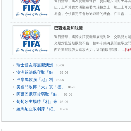
週日清早，國友賽繼續進行，委內瑞拉面對土耳
伍，土耳其實力明顯在委內瑞拉之上，加上土耳
界盃，今仗肯定不會放過取勝的機會。在世盃 …
巴西埃及和味濃
週日清早，國際友誼賽繼續展開對決，交戰雙方
光熠熠且近期狀態不俗，預料今鋪將展開龍爭虎
西近期展現強大進攻火力，近6戰取得3勝 ……
[详
瑞士國友賽無懼澳洲
06-06
澳洲踢法保守取「細」
06-06
巴拿馬攻強「尼」料
06-06
美國鬥攻博「大」實「德」
06-06
阿爾巴尼亞攻弱取「細」
06-06
葡萄牙主場勝「利」來
06-06
羅馬尼亞攻弱捧「細」
06-06