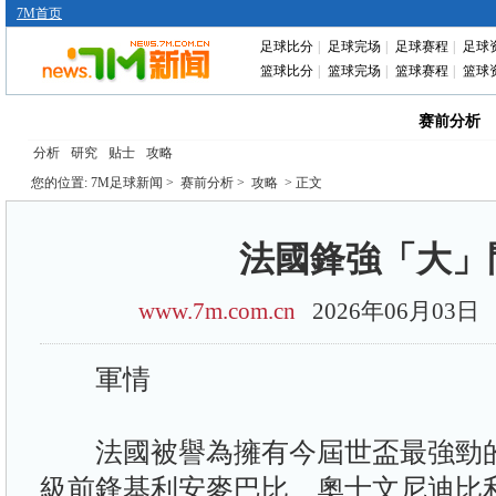
7M首页
足球比分
|
足球完场
|
足球赛程
|
足球
篮球比分
|
篮球完场
|
篮球赛程
|
篮球
首页
国际足球
中国足球
转会动态
赛前分析
分析
研究
贴士
攻略
您的位置:
7M足球新闻
>
赛前分析
>
攻略
> 正文
法國鋒強「大」
www.7m.com.cn
2026年06月03
軍情
法國被譽為擁有今屆世盃最強勁的
級前鋒基利安麥巴比、奧士文尼迪比