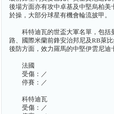
後場方面亦有攻中卓基及中堅烏柏美
於操，大部分球星有機會輪流披甲。
科特迪瓦的世盃大軍名單，包括曼
路、國際米蘭前鋒安治邦尼及RB萊
後防方面，效力羅馬的中堅伊雲尼迪
法國
受傷：／
停賽：／
科特迪瓦
受傷：／