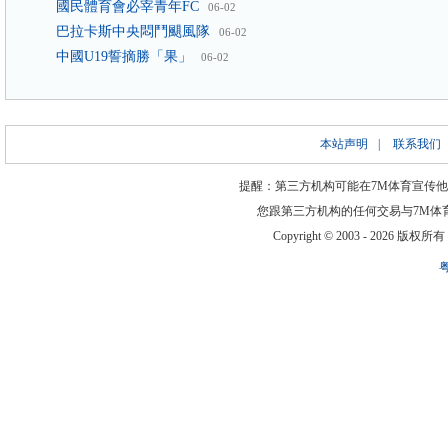
國民體育會必宰青年FC
06-02
巴拉卡斯中央悶鬥颶風隊
06-02
中國U19誓摘勝「果」
06-02
本站声明
|
联系我们
提醒：第三方机构可能在7M体育宣传
您跟第三方机构的任何交易与7M体
Copyright © 2003 -
2026 版权所有 ww
粤