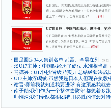
近日国足、U23国足教练组已经就6月两队的集训
通，U23国足教练组也圈定了一份包括超龄球员
张玉宁（29岁）、边锋谢文能（2 ……
[详细]
U17世界杯：中国与西班牙、摩洛哥、斐
今日国际足联U17世界杯抽签在国际足联苏黎世总
再次参赛，为第四档球队。中国U17男足与西班
组，赛事于11月19日至12月13 ……
[详细]
国足圈定34人集训名单 武磊、李昊在列
05-22
澳U17主帅：中国队经历了硬仗 水准相当高
马德兴：U17国少晋级乃实力 总结经验决战
U17主帅浮嶋敏:虽然我是日本人但现在执教
谢晋:赛前我就知道我要进球 有这预感我就
南子勋:我们作为一个整体去防守 都想着多
帅惟浩:我们全队都很团结 用必胜的信念对