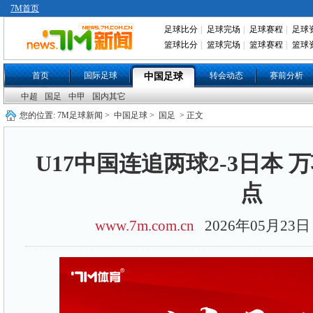
7M首页
足球比分
|
足球完场
|
足球赛程
|
足球
篮球比分
|
篮球完场
|
篮球赛程
|
篮球
首页
国际足球
转会动态
赛前分析
中国足球
中超
国足
中甲
国内其它
您的位置:
7M足球新闻
>
中国足球
>
国足
> 正文
U17中国连追两球2-3日本
点
www.7m.com.cn
2026年05月2