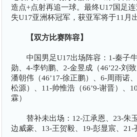
造点+点射再追一球。最终U17国足连
失U17亚洲杯冠军，获亚军将于11月
【双方比赛阵容】
中国男足U17出场阵容：1-秦子牛、
勋、4-李钧鹏、2-金昱成（46’22-刘
潘朝伟（46’17-徐正鹏）、6-周雨诺、8
松源）、11-帅惟浩（66’9-谢晋）、10
霖）
替补未出场：12-江承恩、23-朱玉轩
边威豪、13-王贺毅、19-彭显宸、21