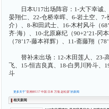
日本U17出场阵容：1-大下幸诚、4
晏翔仁、22-仓桥幸晖、6-岩土空、7-
介）、8-和田武士、16-木村风斗（68
齐·海）、10-北原麻纪（90+2’21-
（78’17-藤本祥辉）、11-斋藤翔（78
替补未出场：12-木田莲人、23-高
飞、15-恒吉良真、18-白男川羚斗、1
斗
更多关于"
亚洲杯U17
中国
日本
万项
赵松源
"的新闻
相关新闻