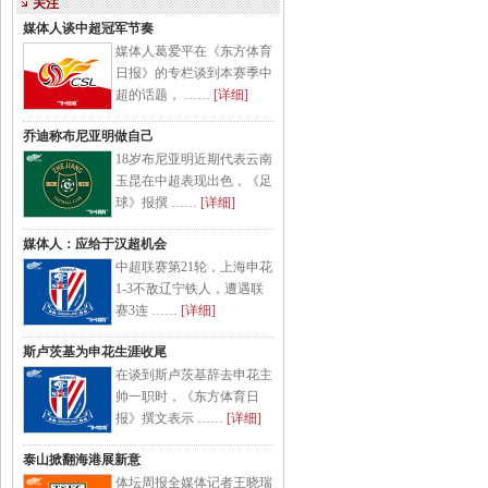
关注
媒体人谈中超冠军节奏
媒体人葛爱平在《东方体育
日报》的专栏谈到本赛季中
超的话题， ……
[详细]
乔迪称布尼亚明做自己
18岁布尼亚明近期代表云南
玉昆在中超表现出色，《足
球》报撰 ……
[详细]
媒体人：应给于汉超机会
中超联赛第21轮，上海申花
1-3不敌辽宁铁人，遭遇联
赛3连 ……
[详细]
斯卢茨基为申花生涯收尾
在谈到斯卢茨基辞去申花主
帅一职时，《东方体育日
报》撰文表示 ……
[详细]
泰山掀翻海港展新意
体坛周报全媒体记者王晓瑞