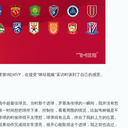
9轮MVP，在接受“咪咕视频”采访时谈到了自己的感受。
中超最佳球员。当时那个进球，罗慕洛传球的一瞬间，我并没有想
第一时间想把球停下来、控制住，看看周围的情况，比如韦林顿是不
停球的时候停得不太理想，球弹得有点高，停在了我斜上方的位置。
结果动作完成得非常漂亮，很开心能取得这个进球，我之前也说过，