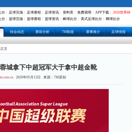
比分
|
足球完场
|
足球赛程
|
足球资讯
|
资料库
|
免费调用
|
APP下载
|
2026世界杯
比分
|
篮球完场
|
篮球赛程
|
篮球资讯
|
棒球比分
|
美式足球比分
|
网球比分
转会动态
赛前分析
7M制造
赛事推介
足球情报
 正文
都蓉城拿下中超冠军大于拿中超金靴
m.com.cn
2026年05月12日 来源：7M原创