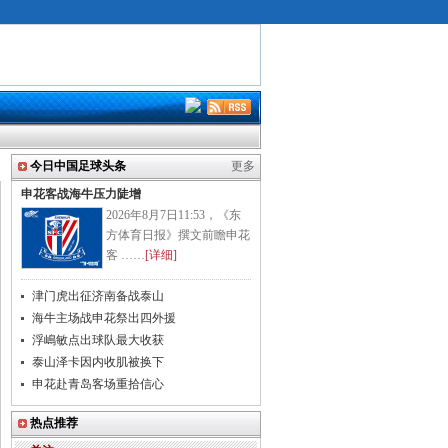
今日中国足球头条
更多
申花客战海牛压力陡增
2026年8月7日11:53，《东
方体育日报》撰文前瞻申花
客 ……
[详细]
津门虎出征济南备战泰山
海牛主场战申花祭出四外援
浮嶋敏点出球队最大收获
泰山泽卡因内收肌被换下
申花赴青岛客场重拾信心
热点推荐