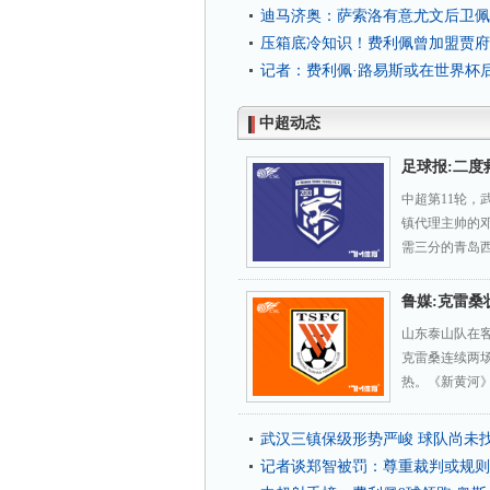
迪马济奥：萨索洛有意尤文后卫佩
压箱底冷知识！费利佩曾加盟贾府
记者：费利佩·路易斯或在世界杯
中超动态
足球报:二
中超第11轮，
镇代理主帅的邓
需三分的青岛西
鲁媒:克雷桑
山东泰山队在客
克雷桑连续两
热。《新黄河》
武汉三镇保级形势严峻 球队尚未
记者谈郑智被罚：尊重裁判或规则