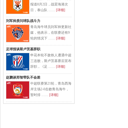
报道8月2日，战罢海港次
日，泰山队 ……
[详细]
刘军帅质问球队战斗力
青岛海牛球员刘军帅更新社
媒，他表示，在联赛还有9
轮的情况下 ……
[详细]
足球报谈斯卢茨基辞职
申花本轮不敌铁人遭遇中超
三连败，斯卢茨基赛后宣布
辞职，《足 ……
[详细]
赵鹏谈郑智带队不会差
中超联赛第21轮，青岛西海
岸主场2-0击败青岛海牛，
暂时排 ……
[详细]