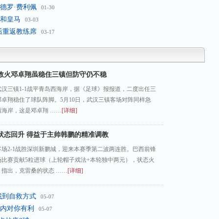
德罗·费利佩
01-30
和皇马
03-03
后重返教练席
03-17
度救火邓卓翔虽稳住三镇但防守仍不稳
武汉三镇1-1战平青岛西海岸，据《足球》报报道，二度出任三
卓翔稳住了球队阵脚。5月10日，武汉三镇客场对阵同样急
海岸，这是邓卓翔 ……
[详细]
状态回升 得益于主帅韩鹏的精准调教
场2-1战胜深圳新鹏城，迎来本赛季第二波两连胜。巴西前锋
场比赛贡献5粒进球（上轮帽子戏法+本轮独中两元），状态火
指出，克雷桑的状态 ……
[详细]
找到自救方式
05-07
内对你有利
05-07