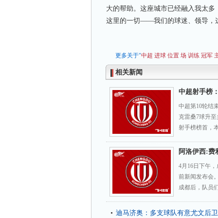
大的帮助。这座城市已经融入我太多
这里的一切——我们的球迷、领导，
更多关于"
中超
进球
位置
场
训练
冠军
相关新闻
中超射手榜：
中超第10轮结
克雷桑7球升至
射手榜榜首，本
阿洛伊西:费
4月16日下午
前新闻发布会
成都后，队员们
迪马济奥：多支球队有意尤文后卫