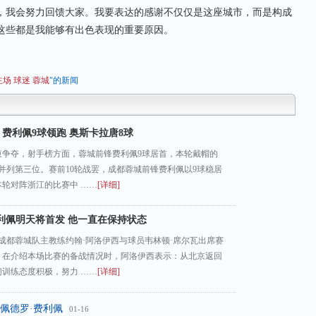
，我会努力回馈大家。我要表达的感谢不仅仅是这座城市，而是构成
这些都是我能够有出色表现的重要原因。
主场
球迷
蓉城
"的新闻
费利佩9球领跑 奥斯卡拉唐8球
束争夺，射手榜方面，蓉城前锋费利佩9球居首，本轮戴帽的
并列第三位。赛前10轮战罢，成都蓉城前锋费利佩以9球稳居
轮对阵浙江的比赛中 ……
[详细]
利佩明天将首发 他一直在保持状态
，成都蓉城队主教练约翰·阿洛伊西与球员韦林顿·席尔瓦出席赛
。在介绍本场比赛的备战情况时，阿洛伊西表示：从北京返回
训练态度积极，努力 ……
[详细]
佩德罗·费利佩
01-16