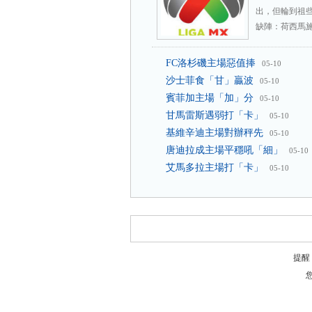
出，但輪到祖
缺陣：荷西馬
FC洛杉磯主場惡值捧
05-10
沙士菲食「甘」贏波
05-10
賓菲加主場「加」分
05-10
甘馬雷斯遇弱打「卡」
05-10
基維辛迪主場對辦秤先
05-10
唐迪拉成主場平穩吼「細」
05-10
艾馬多拉主場打「卡」
05-10
提醒