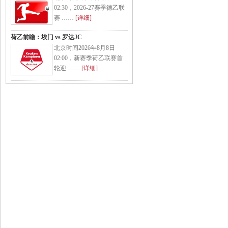
02:30，2026-27赛季德乙联
赛 ……
[详细]
荷乙前瞻：埃门 vs 罗达JC
北京时间2026年8月8日
02:00，新赛季荷乙联赛首
轮迎 ……
[详细]