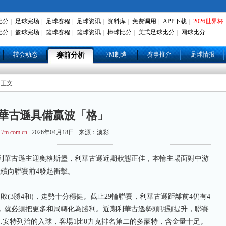
比分
|
足球完场
|
足球赛程
|
足球资讯
|
资料库
|
免费调用
|
APP下载
|
2026世界杯
比分
|
篮球完场
|
篮球赛程
|
篮球资讯
|
棒球比分
|
美式足球比分
|
网球比分
转会动态
7M制造
赛事推介
足球情报
赛前分析
 正文
華古遜具備贏波「格」
7m.com.cn
2026年04月18日 来源：澳彩
華古遜主迎奧格斯堡，利華古遜近期狀態正佳，本輪主場面對中游
續向聯賽前4發起衝擊。
3勝4和)，走勢十分穩健。截止29輪聯賽，利華古遜距離前4仍有4
，就必須把更多和局轉化為勝利。近期利華古遜勢頭明顯提升，聯賽
.安特列治的入球，客場1比0力克排名第二的多蒙特，含金量十足。