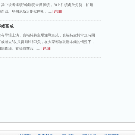
，其中後者連續6輪聯賽未嘗勝績，加上往績處於劣勢，帕爾
陣而回。烏甸尼斯近期狀態相 ……
[详细]
靜候富咸
超有早場上演，賓福特將主場迎戰富咸，賓福特處於常規時間
咸過去5仗只得1勝1和3負，在大家都無取勝本錢的情況下，
氣收場。賓福特前32 ……
[详细]