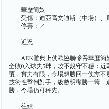
華歷簡奴
受傷：迪亞高文迪斯（中場）、尼
停賽：／
近況
AEK雅典上仗歐協聯慘吞華歷簡奴
全敗0入球失5球，攻不銳守不穩；近
覆，實力有限，今場想勝回一仗亦不
技術性擊倒對手，級數明顯勝一籌，
勝，今場仍可秤先。
往績