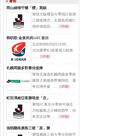
赛前
岡山綠雉守穩「櫻」買細
軍情大阪櫻花今季預計採用
三後衛陣式，左翼衛高橋仁
胡外借收回 ……
[详细]
韩职联:金泉尚武vsFC首尔
北京时间8月8日19:00，
2026赛季K1联赛第22轮将
……
[详细]
札幌岡薩多對賽佳值捧
軍情北海道札幌岡薩多季前
羅致土炮後衛野瀨翔也，還
有亞洲外援 ……
[详细]
町田澤維亞客勝唔使「京」
軍情FC東京今季有中場主
力佐藤龍之介轉投西甲，但
有尼古拉華 ……
[详细]
強弱懸殊廣島三箭「原」勝
軍情廣島三箭今季分別有守