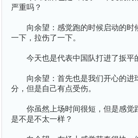
严重吗？
向余望：感觉跑的时候启动的时候
一下，拉伤了一下。
今天也是代表中国队打进了扳平的
向余望：首先也是我们开心的进球
分，但是自己有点受伤。
你虽然上场时间很短，但是感觉跟
是不是不太一样？