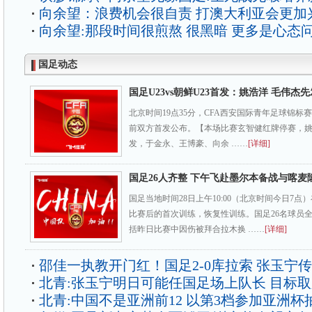
向余望：浪费机会很自责 打澳大利亚会更加
向余望:那段时间很煎熬 很黑暗 更多是心态
国足动态
国足U23vs朝鲜U23首发：姚浩洋 毛伟杰先
北京时间19点35分，CFA西安国际青年足球锦标赛，
前双方首发公布。【本场比赛玄智健红牌停赛，
发，于金永、王博豪、向余 ……
[详细]
国足26人齐整 下午飞赴墨尔本备战与喀麦
国足当地时间28日上午10:00（北京时间今日7
比赛后的首次训练，恢复性训练。国足26名球员
括昨日比赛中因伤被拜合拉木换 ……
[详细]
邵佳一执教开门红！国足2-0库拉索 张玉宁
北青:张玉宁明日可能任国足场上队长 目标
北青:中国不是亚洲前12 以第3档参加亚洲杯