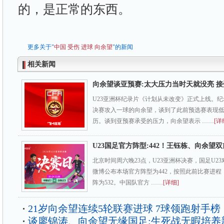
的，是正常的东西。
更多关于"
中国
受伤
进球
向余望
"的新闻
相关新闻
向余望谈亚预赛:太大压力当时天就没亮 
U23亚洲杯纪录片《计划从未改变》正式上线。纪
决赛攻入一球的向余望，谈到了此前预选赛表现
历。谈到亚预赛承受的压力，向余望表示 ……
[详
U23国足官方阵型:442！王钰栋、向余望
北京时间周六晚23点，U23亚洲杯决赛，国足U23
微博公布本场官方阵型为442，按照此前比赛进程
阵为532。中国队官方 ……
[详细]
21岁向余望连续5轮联赛进球 7球领跑射手榜
谈廖锦涛、向余望无缘国足:生死战无暇培养